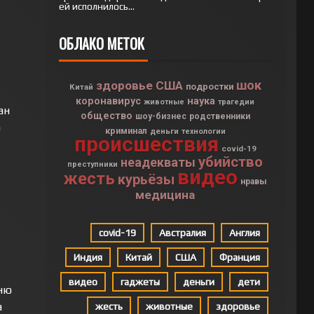
ей исполнилось...
ОБЛАКО МЕТОК
шок
здоровье
США
подростки
Китай
коронавирус
наука
животные
трагедии
ан
общество
шоу-бизнес
родственники
а
криминал
деньги
технологии
происшествия
covid-19
убийство
неадекваты
преступники
видео
жесть
курьёзы
нравы
медицина
covid-19
Австралия
Англия
Индия
Китай
США
Франция
видео
гаджеты
деньги
дети
ню
а
жесть
животные
здоровье