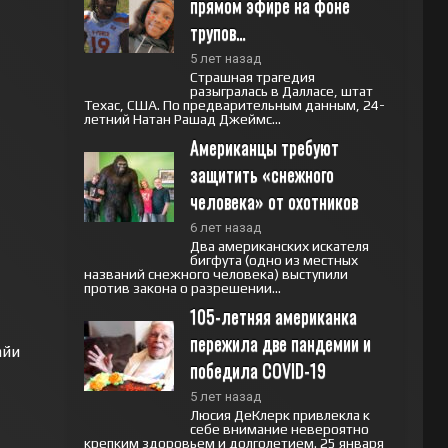
прямом эфире на фоне 
трупов…
5 лет назад
Страшная трагедия
разыгралась в Далласе, штат
Техас, США. По предварительным данным, 24-
летний Натан Рашад Джеймс...
Американцы требуют 
защитить «снежного 
человека» от охотников
6 лет назад
Два американских искателя
бигфута (одно из местных
названий снежного человека) выступили
против закона о разрешении...
105-летняя американка 
пережила две пандемии и 
айи
победила COVID-19
5 лет назад
Люсия ДеКлерк привлекла к
себе внимание невероятно
крепким здоровьем и долголетием. 25 января