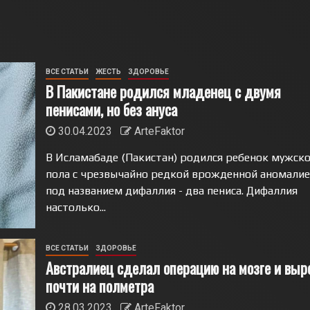
ВСЕ СТАТЬИ
ЖЕСТЬ
ЗДОРОВЬЕ
В Пакистане родился младенец с двумя
пенисами, но без ануса
30.04.2023
ArteFaktor
В Исламабаде (Пакистан) родился ребенок мужско
пола с чрезвычайно редкой врожденной аномалие
под названием дифаллия - два пениса. Дифаллия
настолько...
ВСЕ СТАТЬИ
ЗДОРОВЬЕ
Австралиец сделал операцию на мозге и выр
почти на полметра
28.03.2023
ArteFaktor