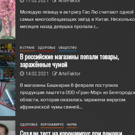
17.02.2021
ArteFaktor
Молодую певицу и актрису Гао Лю считают одной 
самых многообещающих звёзд в Китае. Несколько
месяцев назад девушка пропала с...
В СТРАНЕ
ЗДОРОВЬЕ
ОБЩЕСТВО
В российские магазины попали товары,
заражённые чумой
14.02.2021
ArteFaktor
В магазины Башкирии 8 февраля поступила
продукция паштета ООО «Гран-Мэр» из Белгородс
области, которая оказалась заражена вирусом
африканской чумы свиней....
ЗДОРОВЬЕ
КОРОНАВИРУС
НАУКА
Создан тест на коронавирус при помощи