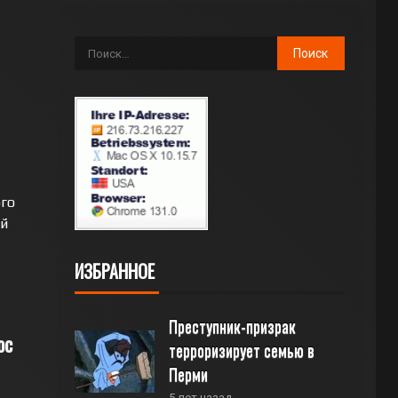
го
й
ИЗБРАННОЕ
Преступник-призрак 
ос
терроризирует семью в 
Перми
5 лет назад