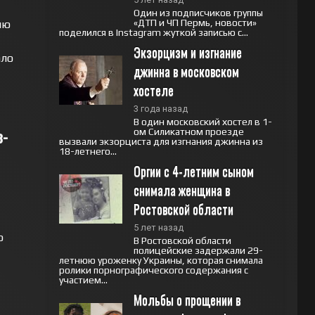
Один из подписчиков группы
«ДТП и ЧП Пермь, новости»
ию
поделился в Instagram жуткой записью с...
Экзорцизм и изгнание 
ало
джинна в московском 
хостеле
3 года назад
В один московский хостел в 1-
з-
ом Силикатном проезде
вызвали экзорциста для изгнания джинна из
18-летнего...
Оргии с 4-летним сыном 
снимала женщина в 
Ростовской области
5 лет назад
о
В Ростовской области
полицейские задержали 29-
летнюю уроженку Украины, которая снимала
ролики порнографического содержания с
участием...
Мольбы о прощении в 