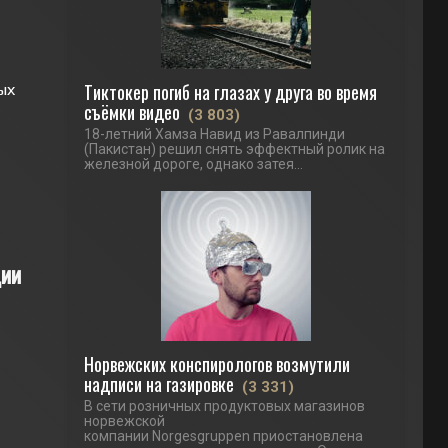
Тиктокер погиб на глазах у друга во время
ых
съёмки видео
(3 803)
18-летний Хамза Навид из Равалпинди
(Пакистан) решил снять эффектный ролик на
железной дороге, однако затея...
ции
Норвежских конспирологов возмутили
надписи на газировке
(3 331)
В сети розничных продуктовых магазинов
норвежской
компании Norgesgruppen приостановлена