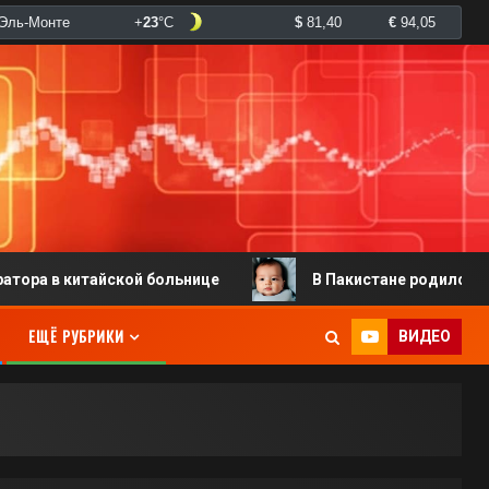
айской больнице
В Пакистане родился младенец с дв
ЕЩЁ РУБРИКИ
ВИДЕО