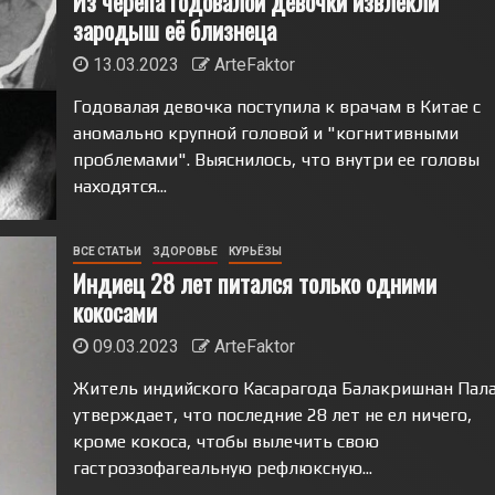
Из черепа годовалой девочки извлекли
зародыш её близнеца
13.03.2023
ArteFaktor
Годовалая девочка поступила к врачам в Китае с
аномально крупной головой и "когнитивными
проблемами". Выяснилось, что внутри ее головы
находятся...
ВСЕ СТАТЬИ
ЗДОРОВЬЕ
КУРЬЁЗЫ
Индиец 28 лет питался только одними
кокосами
09.03.2023
ArteFaktor
Житель индийского Касарагода Балакришнан Пал
утверждает, что последние 28 лет не ел ничего,
кроме кокоса, чтобы вылечить свою
гастроэзофагеальную рефлюксную...