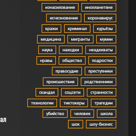
изнасилование
инопланетяне
исчезновения
коронавирус
кражи
криминал
курьёзы
медицина
мигранты
мумии
наука
находки
неадекваты
нравы
общество
подростки
правосудие
преступники
происшествия
родственники
скандал
соцсети
странности
технологии
тиктокеры
трагедии
убийство
человек
школа
чал
шок
шоу-бизнес