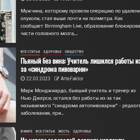
Мужчина, которому провели операцию по удален
опухоли, стал выше почти на полметра. Как
сообщает Birmingham Live, образование блокиров
части головного мозга,...
ВСЕ СТАТЬИ
ЗДОРОВЬЕ
ОБЩЕСТВО
Пьяный без вина: Учитель лишился работы и
за «синдрома пивоварни»
22.03.2023
ArteFaktor
Марк Монджиардо, бывший учитель и тренер из
Нью-Джерси, остался без работы из-за так
называемого "синдрома автопивоварни" - редког
заболевания, при...
В МИРЕ
ВСЕ СТАТЬИ
ЖЕСТЬ
ЗДОРОВЬЕ