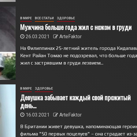
В МИРЕ
ВСЕ СТАТЬИ
ЗДОРОВЬЕ
Мужчина больше года жил с ножом в груди
26.03.2021
ArteFaktor
На Филиппинах 25-летний житель города Кидапав
Кент Райан Томао не подозревал, что больше год
жил с застрявшим в груди лезвием...
В МИРЕ
ЗДОРОВЬЕ
Девушка забывает каждый свой прожитый
день…
16.03.2021
ArteFaktor
В Британии живет девушка, напоминающая герои
фильма "50 первых поцелуев" – она страдает из-з