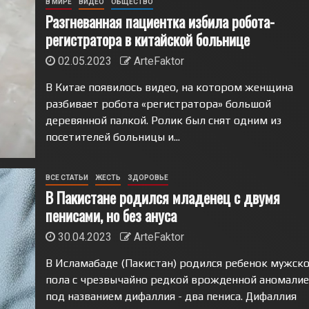
В МИРЕ
ВИДЕО
ОБЩЕСТВО
Разгневанная пациентка избила робота-
регистратора в китайской больнице
02.05.2023
ArteFaktor
В Китае появилось видео, на котором женщина
разбивает робота «регистратора» большой
деревянной палкой. Ролик был снят одним из
посетителей больницы и...
ВСЕ СТАТЬИ
ЖЕСТЬ
ЗДОРОВЬЕ
В Пакистане родился младенец с двумя
пенисами, но без ануса
30.04.2023
ArteFaktor
В Исламабаде (Пакистан) родился ребенок мужско
пола с чрезвычайно редкой врожденной аномалие
под названием дифаллия - два пениса. Дифаллия