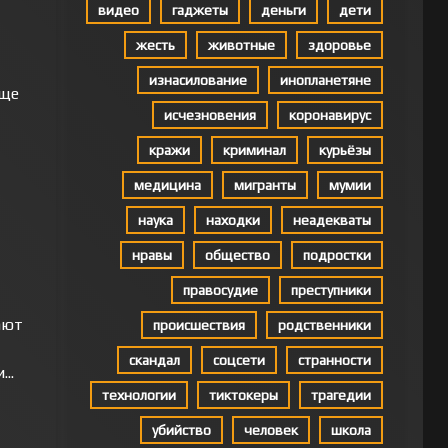
видео
гаджеты
деньги
дети
жесть
животные
здоровье
изнасилование
инопланетяне
еще
исчезновения
коронавирус
кражи
криминал
курьёзы
медицина
мигранты
мумии
наука
находки
неадекваты
нравы
общество
подростки
правосудие
преступники
ают
происшествия
родственники
скандал
соцсети
странности
..
технологии
тиктокеры
трагедии
убийство
человек
школа