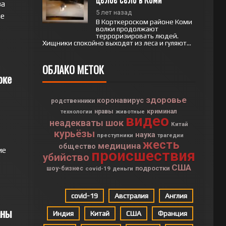
за
5 лет назад
ье
В Корткероском районе Коми
волки продолжают
терроризировать людей.
Хищники спокойно выходят из леса и гуляют...
ОБЛАКО МЕТОК
рке
здоровье
коронавирус
родственники
криминал
нравы
технологии
животные
видео
неадекваты
шок
Китай
курьёзы
наука
преступники
трагедии
жесть
медицина
общество
ие
происшествия
убийство
США
подростки
шоу-бизнес
covid-19
деньги
covid-19
Австралия
Англия
аны
Индия
Китай
США
Франция