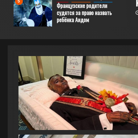
рого пролежало в морге 128 лет
5
Французские родители
судятся за право назвать
.2023
ArteFaktor
ребёнка Аидом