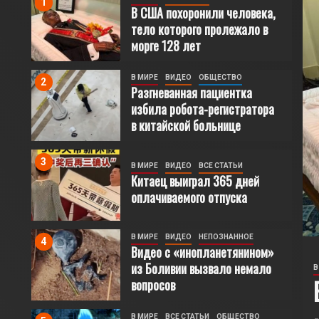
1
В США похоронили человека,
тело которого пролежало в
морге 128 лет
В МИРЕ
ВИДЕО
ОБЩЕСТВО
2
Разгневанная пациентка
избила робота-регистратора
в китайской больнице
3
В МИРЕ
ВИДЕО
ВСЕ СТАТЬИ
Китаец выиграл 365 дней
оплачиваемого отпуска
В МИРЕ
ВИДЕО
НЕПОЗНАННОЕ
4
Видео с «инопланетянином»
В
из Боливии вызвало немало
Е СТАТЬИ
А похоронили человека, тело
вопросов
В МИРЕ
ВСЕ СТАТЬИ
ОБЩЕСТВО