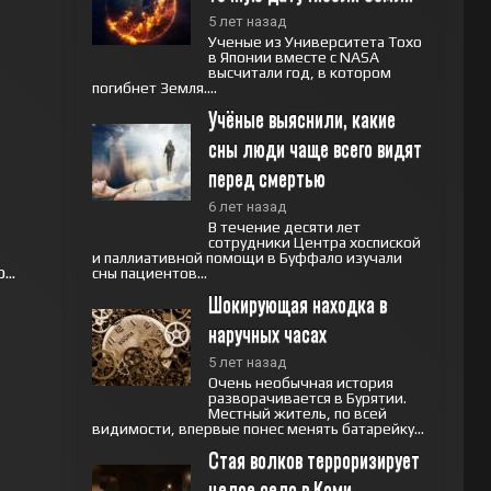
5 лет назад
Ученые из Университета Тохо
в Японии вместе с NASA
высчитали год, в котором
погибнет Земля....
Учёные выяснили, какие 
сны люди чаще всего видят 
перед смертью
6 лет назад
В течение десяти лет
сотрудники Центра хоспиской
и паллиативной помощи в Буффало изучали
..
сны пациентов...
Шокирующая находка в 
наручных часах
5 лет назад
Очень необычная история
разворачивается в Бурятии.
Местный житель, по всей
видимости, впервые понес менять батарейку...
Стая волков терроризирует 
целое село в Коми