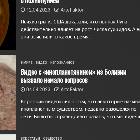
с полнолунием
12.04.2023
ArteFaktor
Психиатры из США доказали, что полная Луна
действительно влияет на рост числа суицидов. А 
они выяснили, в какое время...
В МИРЕ
ВИДЕО
НЕПОЗНАННОЕ
Видео с «инопланетянином» из Боливии
вызвало немало вопросов
04.04.2023
ArteFaktor
Короткий видеоклип о том, что некоторые назыв
инопланетным существом, недавно разошелся по
Сети. Было бы справедливо сказать, что мы видели.
ВСЕ СТАТЬИ
ОБЩЕСТВО