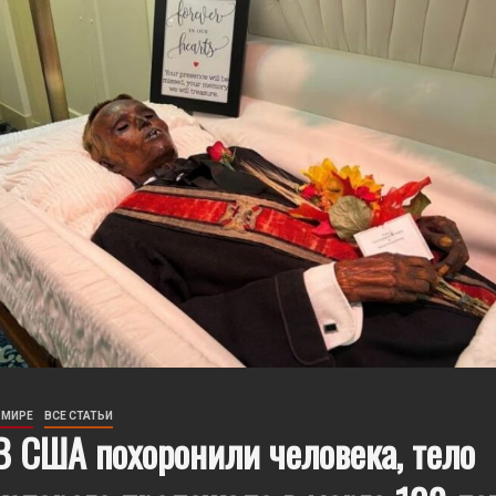
 МИРЕ
ВИДЕО
ОБЩЕСТВО
Разгневанная пациентка избила
робота-регистратора в китайской