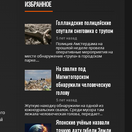
ИЗБРАННОЕ
Голландские полицейские 
спутали снеговика с трупом
5 лет назад
Полиция Амстердама на
прошлой неделе провела
оперативные мероприятия на
месте обнаружения «трупа» в городском
парке....
На свалке под 
Магнитогорском 
обнаружили человеческую 
голову
5 лет назад
Жуткую находку обнаружили на одной из
южноуральских свалок. Среди мусора там
го
лежала человеческая голова, передает...
й
Японские учёные назвали 
точную дату гибели Земли