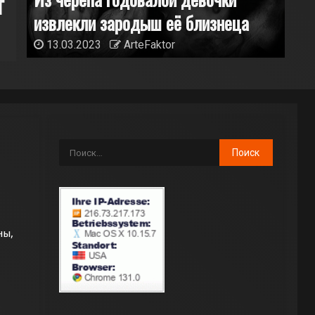
двумя пенисами, но без ануса
извлекли зародыш её близнеца
30.04.2023
ArteFaktor
13.03.2023
ArteFaktor
ны,