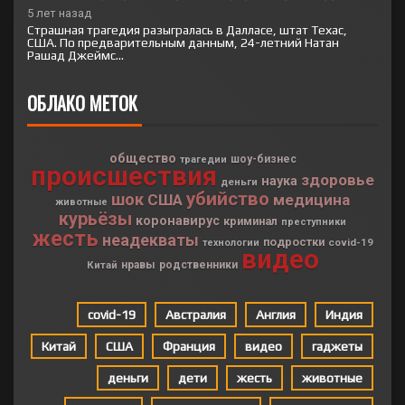
5 лет назад
Страшная трагедия разыгралась в Далласе, штат Техас,
США. По предварительным данным, 24-летний Натан
Рашад Джеймс...
ОБЛАКО МЕТОК
общество
шоу-бизнес
трагедии
происшествия
здоровье
наука
деньги
убийство
шок
США
медицина
животные
курьёзы
коронавирус
криминал
преступники
жесть
неадекваты
подростки
covid-19
технологии
видео
Китай
нравы
родственники
covid-19
Австралия
Англия
Индия
Китай
США
Франция
видео
гаджеты
деньги
дети
жесть
животные