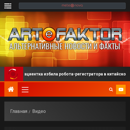
иентка избила робота-регистратора в китайской больнице
Главная
Видео