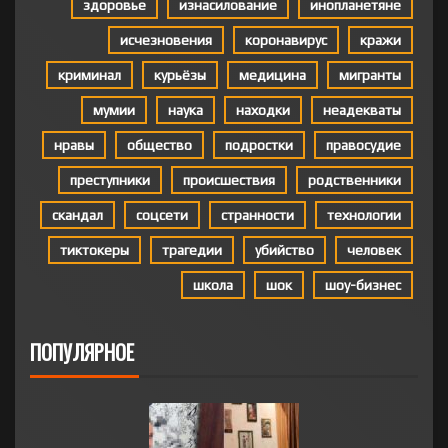
здоровье
изнасилование
инопланетяне
исчезновения
коронавирус
кражи
криминал
курьёзы
медицина
мигранты
мумии
наука
находки
неадекваты
нравы
общество
подростки
правосудие
преступники
происшествия
родственники
скандал
соцсети
странности
технологии
тиктокеры
трагедии
убийство
человек
школа
шок
шоу-бизнес
ПОПУЛЯРНОЕ