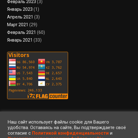
Февраль 2023
(3)
Январь 2023
(1)
Апрель 2021
(3)
Март 2021
(29)
Февраль 2021
(60)
Январь 2021
(33)
Пользовательское соглашение
Политика конфиденциальности
Условия использования файлов cookie
Вход
Регистрация
RSS
Наш сайт использует файлы cookie для Вашего
удобства. Оставаясь на сайте, Вы подтверждаете своё
согласие с
Политикой конфиденциальности
и
©2023 • ArteFaktor • Все права защищены • Использование материалов