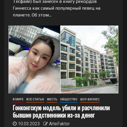
Тесфайе) был занесен в книгу рекордов
Гиннесса как самый популярный певец на
планете. Об этом...
В МИРЕ
ВСЕ СТАТЬИ
ЖЕСТЬ
ОБЩЕСТВО
ШОУ-БИЗНЕС
Гонконгскую модель убили и расчленили
бывшие родственники из-за денег
10.03.2023
ArteFaktor