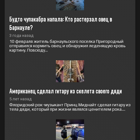
Будто чупакабра напала: Кто растерзал овец в 
Барнауле?
3 года назад
10 февраля житель барнаульского поселка Пригородный
отправился кормить овец и обнаружил леденящую кровь
картину. Повсюду...
Американец сделал гитару из скелета своего дяди
5 лет назад
Флоридский рок-музыкант Принц Миднайт сделал гитару из
тела дяди, который при жизни являлся ценителем рока....