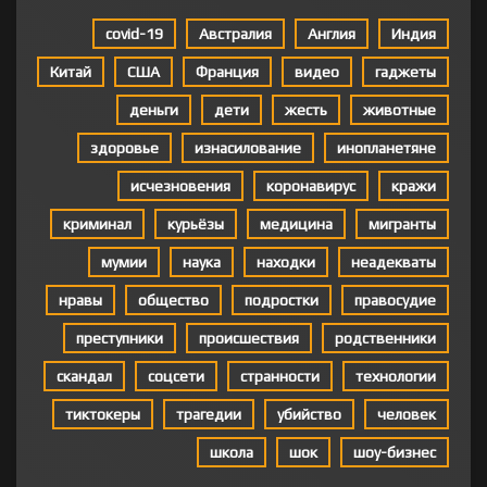
covid-19
Австралия
Англия
Индия
Китай
США
Франция
видео
гаджеты
деньги
дети
жесть
животные
здоровье
изнасилование
инопланетяне
исчезновения
коронавирус
кражи
криминал
курьёзы
медицина
мигранты
мумии
наука
находки
неадекваты
нравы
общество
подростки
правосудие
преступники
происшествия
родственники
скандал
соцсети
странности
технологии
тиктокеры
трагедии
убийство
человек
школа
шок
шоу-бизнес