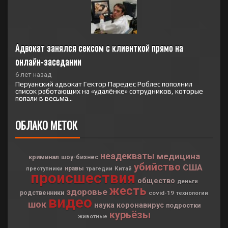
Адвокат занялся сексом с клиенткой прямо на 
онлайн-заседании
6 лет назад
Перуанский адвокат Гектор Паредес Роблес пополнил
список работающих на «удалёнке» сотрудников, которые
попали в весьма...
ОБЛАКО МЕТОК
неадекваты
медицина
криминал
шоу-бизнес
убийство
США
нравы
Китай
преступники
трагедии
происшествия
общество
деньги
жесть
здоровье
родственники
covid-19
технологии
видео
шок
наука
коронавирус
подростки
курьёзы
животные