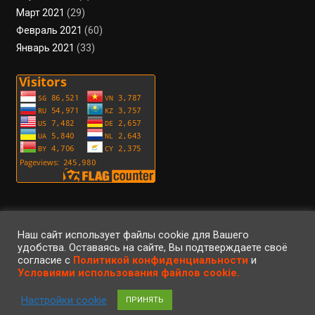
Март 2021
(29)
Февраль 2021
(60)
Январь 2021
(33)
Пользовательское соглашение
Политика конфиденциальности
Условия использования файлов cookie
Вход
Регистрация
RSS
Наш сайт использует файлы cookie для Вашего
удобства. Оставаясь на сайте, Вы подтверждаете своё
согласие с
Политикой конфиденциальности
и
©2023 • ArteFaktor • Все права защищены • Использование материалов
Условиями использования файлов cookie.
сайта регулируется законом об авторском праве •
|
Настройки cookie
ПРИНЯТЬ