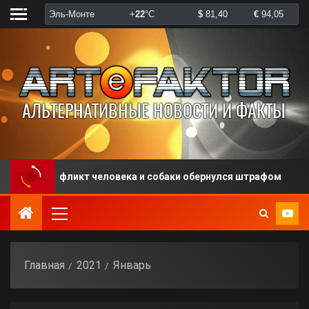
икт человека и собаки обернулся штрафом
В США п
Главная
2021
Январь