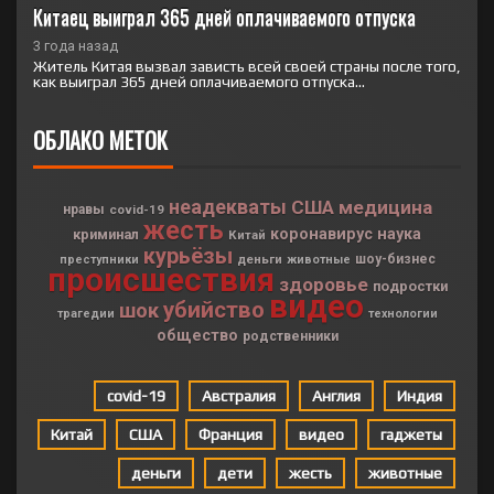
Китаец выиграл 365 дней оплачиваемого отпуска
3 года назад
Житель Китая вызвал зависть всей своей страны после того,
как выиграл 365 дней оплачиваемого отпуска...
ОБЛАКО МЕТОК
неадекваты
США
медицина
нравы
covid-19
жесть
коронавирус
наука
криминал
Китай
курьёзы
деньги
шоу-бизнес
преступники
животные
происшествия
здоровье
подростки
видео
убийство
шок
трагедии
технологии
общество
родственники
covid-19
Австралия
Англия
Индия
Китай
США
Франция
видео
гаджеты
деньги
дети
жесть
животные