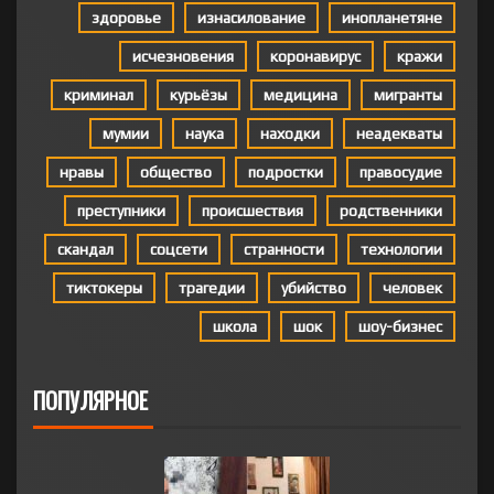
здоровье
изнасилование
инопланетяне
исчезновения
коронавирус
кражи
криминал
курьёзы
медицина
мигранты
мумии
наука
находки
неадекваты
нравы
общество
подростки
правосудие
преступники
происшествия
родственники
скандал
соцсети
странности
технологии
тиктокеры
трагедии
убийство
человек
школа
шок
шоу-бизнес
ПОПУЛЯРНОЕ