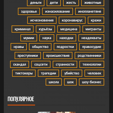
деньги
дети
жесть
животные
здоровье
изнасилование
инопланетяне
исчезновения
коронавирус
кражи
криминал
курьёзы
медицина
мигранты
мумии
наука
находки
неадекваты
нравы
общество
подростки
правосудие
преступники
происшествия
родственники
скандал
соцсети
странности
технологии
тиктокеры
трагедии
убийство
человек
школа
шок
шоу-бизнес
ПОПУЛЯРНОЕ