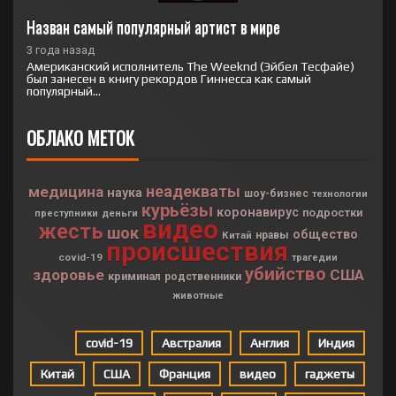
Назван самый популярный артист в мире
3 года назад
Американский исполнитель The Weeknd (Эйбел Тесфайе)
был занесен в книгу рекордов Гиннесса как самый
популярный...
ОБЛАКО МЕТОК
неадекваты
медицина
наука
шоу-бизнес
технологии
курьёзы
коронавирус
подростки
деньги
преступники
видео
жесть
шок
общество
Китай
нравы
происшествия
covid-19
трагедии
убийство
здоровье
США
криминал
родственники
животные
covid-19
Австралия
Англия
Индия
Китай
США
Франция
видео
гаджеты