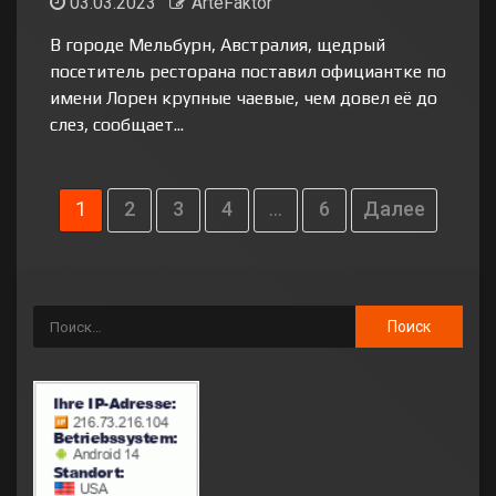
03.03.2023
ArteFaktor
В городе Мельбурн, Австралия, щедрый
посетитель ресторана поставил официантке по
имени Лорен крупные чаевые, чем довел её до
слез, сообщает...
1
2
3
4
…
6
Далее