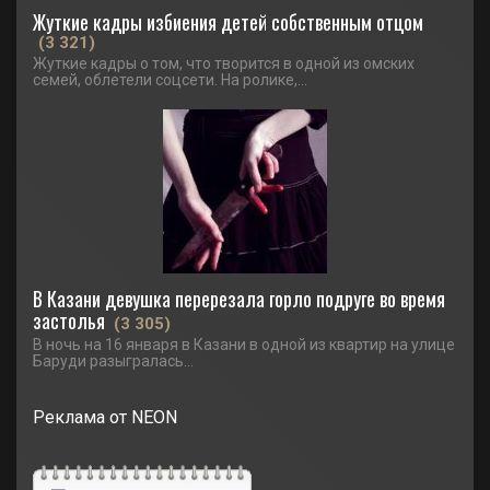
Жуткие кадры избиения детей собственным отцом
(3 321)
Жуткие кадры о том, что творится в одной из омских
семей, облетели соцсети. На ролике,...
В Казани девушка перерезала горло подруге во время
застолья
(3 305)
В ночь на 16 января в Казани в одной из квартир на улице
Баруди разыгралась...
Реклама от NEON