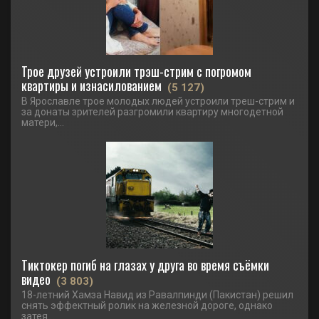
Трое друзей устроили трэш-стрим с погромом
квартиры и изнасилованием
(5 127)
В Ярославле трое молодых людей устроили треш-стрим и
за донаты зрителей разгромили квартиру многодетной
матери,...
Тиктокер погиб на глазах у друга во время съёмки
видео
(3 803)
18-летний Хамза Навид из Равалпинди (Пакистан) решил
снять эффектный ролик на железной дороге, однако
затея...