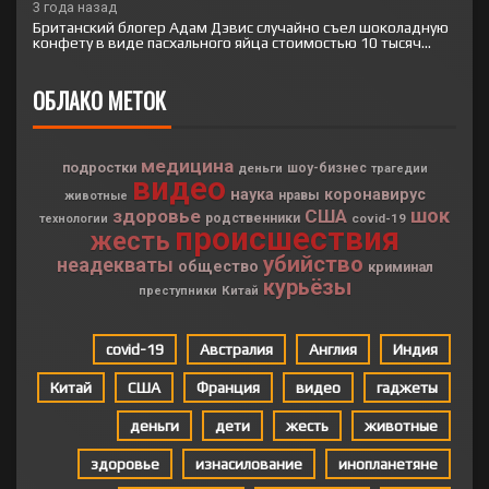
3 года назад
Британский блогер Адам Дэвис случайно съел шоколадную
конфету в виде пасхального яйца стоимостью 10 тысяч...
ОБЛАКО МЕТОК
медицина
подростки
деньги
шоу-бизнес
трагедии
видео
наука
коронавирус
нравы
животные
шок
здоровье
США
родственники
covid-19
технологии
происшествия
жесть
убийство
неадекваты
общество
криминал
курьёзы
Китай
преступники
covid-19
Австралия
Англия
Индия
Китай
США
Франция
видео
гаджеты
деньги
дети
жесть
животные
здоровье
изнасилование
инопланетяне