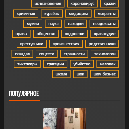
исчезновения
коронавирус
кражи
криминал
курьёзы
медицина
мигранты
мумии
наука
находки
неадекваты
нравы
общество
подростки
правосудие
преступники
происшествия
родственники
скандал
соцсети
странности
технологии
тиктокеры
трагедии
убийство
человек
школа
шок
шоу-бизнес
ПОПУЛЯРНОЕ