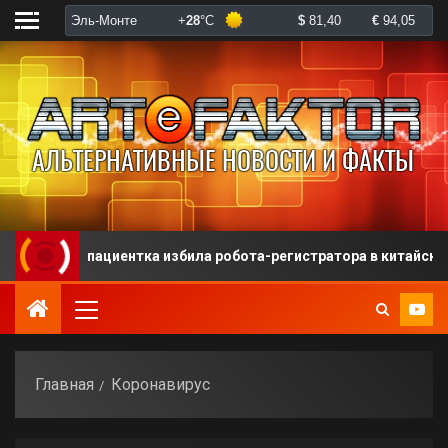
я пациентка избила робота-регистратора в китайской больнице
Главная
Коронавирус