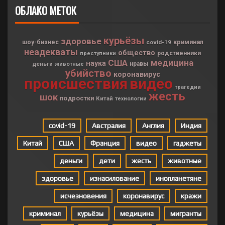
ОБЛАКО МЕТОК
курьёзы
здоровье
криминал
шоу-бизнес
covid-19
неадекваты
общество
родственники
преступники
США
медицина
наука
деньги
нравы
животные
убийство
коронавирус
происшествия
видео
трагедии
жесть
шок
подростки
Китай
технологии
covid-19
Австралия
Англия
Индия
Китай
США
Франция
видео
гаджеты
деньги
дети
жесть
животные
здоровье
изнасилование
инопланетяне
исчезновения
коронавирус
кражи
криминал
курьёзы
медицина
мигранты