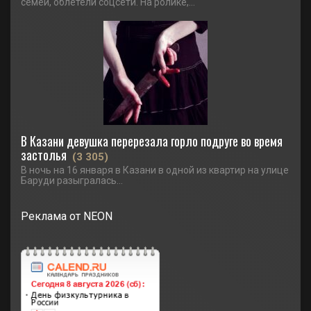
семей, облетели соцсети. На ролике,...
В Казани девушка перерезала горло подруге во время
застолья
(3 305)
В ночь на 16 января в Казани в одной из квартир на улице
Баруди разыгралась...
Реклама от NEON