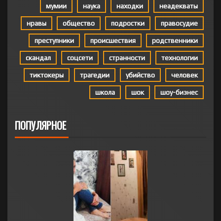
мумии
наука
находки
неадекваты
нравы
общество
подростки
правосудие
преступники
происшествия
родственники
скандал
соцсети
странности
технологии
тиктокеры
трагедии
убийство
человек
школа
шок
шоу-бизнес
ПОПУЛЯРНОЕ