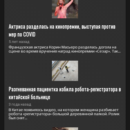
Актриса разделась на кинопремии, выступая против 
мер по COVID
5 лет назад
Французская актриса Корин Масьеро разделась догола на
сцене во время вручения наград кинопремии «Сезар». Так...
Разгневанная пациентка избила робота-регистратора в 
китайской больнице
3 года назад
В Китае появилось видео, на котором женщина разбивает
робота «регистратора» большой деревянной палкой. Ролик
был снят...