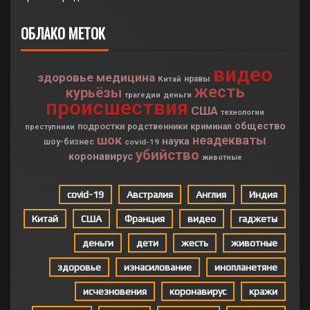
ОБЛАКО МЕТОК
видео
здоровье
медицина
Китай
нравы
жесть
курьёзы
деньги
трагедии
происшествия
США
технологии
общество
подростки
криминал
родственники
преступники
шок
неадекваты
наука
шоу-бизнес
covid-19
убийство
коронавирус
животные
covid-19
Австралия
Англия
Индия
Китай
США
Франция
видео
гаджеты
деньги
дети
жесть
животные
здоровье
изнасилование
инопланетяне
исчезновения
коронавирус
кражи