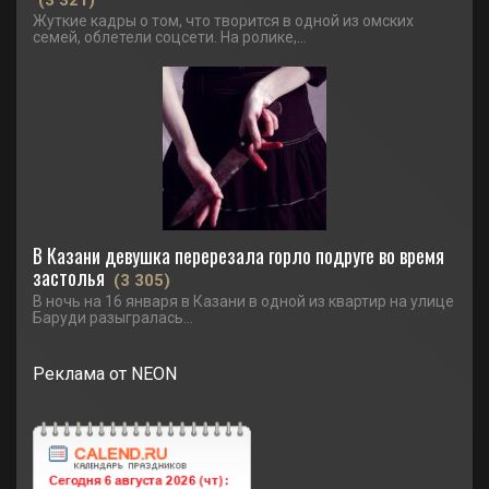
(3 321)
Жуткие кадры о том, что творится в одной из омских
семей, облетели соцсети. На ролике,...
В Казани девушка перерезала горло подруге во время
застолья
(3 305)
В ночь на 16 января в Казани в одной из квартир на улице
Баруди разыгралась...
Реклама от NEON