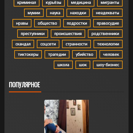
криминал
курьёзы
медицина
мигранты
мумии
наука
находки
неадекваты
нравы
общество
подростки
правосудие
преступники
происшествия
родственники
скандал
соцсети
странности
технологии
тиктокеры
трагедии
убийство
человек
школа
шок
шоу-бизнес
ПОПУЛЯРНОЕ