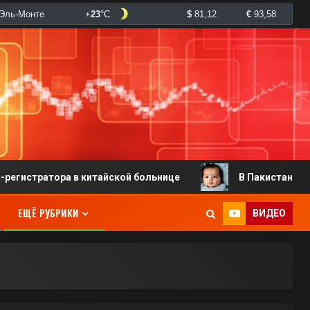
атора в китайской больнице
В Пакистане родился м
ЕЩЁ РУБРИКИ
ВИДЕО