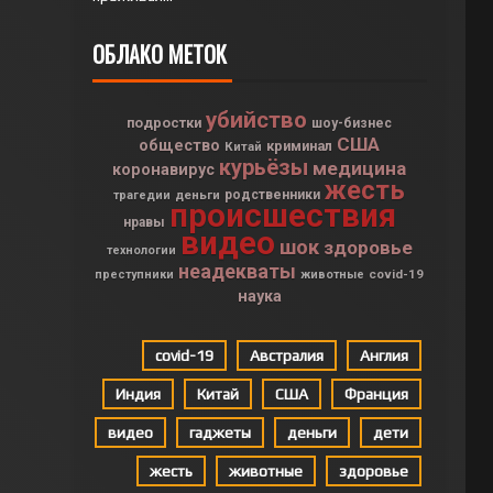
ОБЛАКО МЕТОК
убийство
подростки
шоу-бизнес
США
общество
криминал
Китай
курьёзы
медицина
коронавирус
жесть
деньги
родственники
трагедии
происшествия
нравы
видео
шок
здоровье
технологии
неадекваты
covid-19
преступники
животные
наука
covid-19
Австралия
Англия
Индия
Китай
США
Франция
видео
гаджеты
деньги
дети
жесть
животные
здоровье