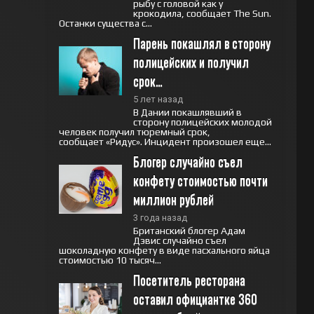
рыбу с головой как у
крокодила, сообщает The Sun.
Останки существа с...
Парень покашлял в сторону 
полицейских и получил 
срок…
5 лет назад
В Дании покашлявший в
сторону полицейских молодой
человек получил тюремный срок,
сообщает «Ридус». Инцидент произошел еще...
Блогер случайно съел 
конфету стоимостью почти 
миллион рублей
3 года назад
Британский блогер Адам
Дэвис случайно съел
шоколадную конфету в виде пасхального яйца
стоимостью 10 тысяч...
Посетитель ресторана 
оставил официантке 360 