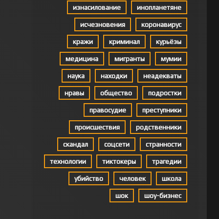
изнасилование
инопланетяне
исчезновения
коронавирус
кражи
криминал
курьёзы
медицина
мигранты
мумии
наука
находки
неадекваты
нравы
общество
подростки
правосудие
преступники
происшествия
родственники
скандал
соцсети
странности
технологии
тиктокеры
трагедии
убийство
человек
школа
шок
шоу-бизнес