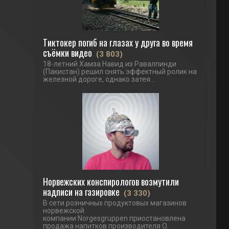
Тиктокер погиб на глазах у друга во время
съёмки видео
(3 803)
18-летний Хамза Навид из Равалпинди
(Пакистан) решил снять эффектный ролик на
железной дороге, однако затея...
Норвежских конспирологов возмутили
надписи на газировке
(3 330)
В сети розничных продуктовых магазинов
норвежской
компании Norgesgruppen приостановлена
продажа напитков производителя O.