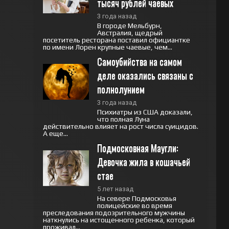
тысяч рублей чаевых
3 года назад
В городе Мельбурн,
Австралия, щедрый
посетитель ресторана поставил официантке
по имени Лорен крупные чаевые, чем...
Самоубийства на самом 
деле оказались связаны с 
полнолунием
3 года назад
Психиатры из США доказали,
что полная Луна
действительно влияет на рост числа суицидов.
А еще...
Подмосковная Маугли: 
Девочка жила в кошачьей 
стае
5 лет назад
На севере Подмосковья
полицейские во время
преследования подозрительного мужчины
наткнулись на истощенного ребенка, который
проживал...