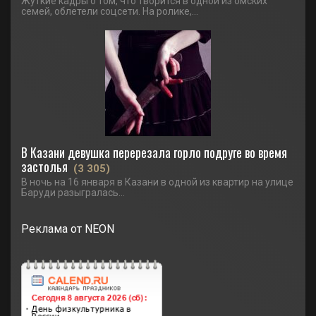
Жуткие кадры о том, что творится в одной из омских
семей, облетели соцсети. На ролике,...
В Казани девушка перерезала горло подруге во время
застолья
(3 305)
В ночь на 16 января в Казани в одной из квартир на улице
Баруди разыгралась...
Реклама от NEON