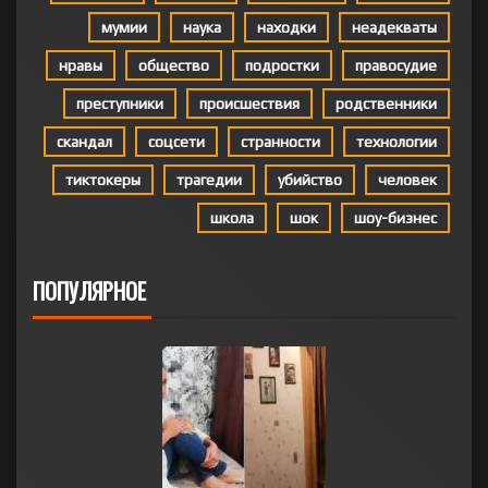
мумии
наука
находки
неадекваты
нравы
общество
подростки
правосудие
преступники
происшествия
родственники
скандал
соцсети
странности
технологии
тиктокеры
трагедии
убийство
человек
школа
шок
шоу-бизнес
ПОПУЛЯРНОЕ