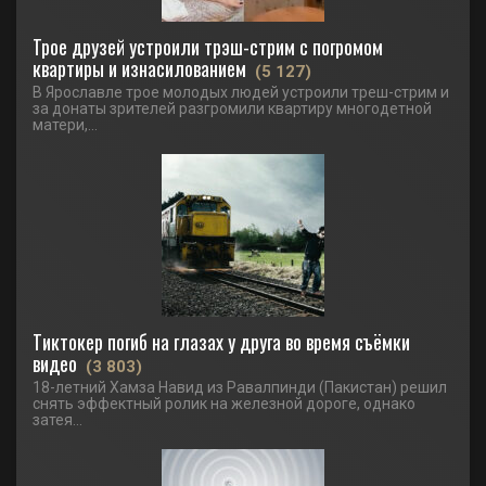
Трое друзей устроили трэш-стрим с погромом
квартиры и изнасилованием
(5 127)
В Ярославле трое молодых людей устроили треш-стрим и
за донаты зрителей разгромили квартиру многодетной
матери,...
Тиктокер погиб на глазах у друга во время съёмки
видео
(3 803)
18-летний Хамза Навид из Равалпинди (Пакистан) решил
снять эффектный ролик на железной дороге, однако
затея...