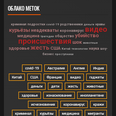
ОБЛАКО МЕТОК
криминал
подростки
covid-19
родственники
деньги
нравы
видео
курьёзы
неадекваты
коронавирус
убийство
медицина
общество
трагедии
происшествия
шок
животные
жесть
здоровье
США
наука
Китай
шоу-
технологии
бизнес
преступники
covid-19
Австралия
Англия
Индия
Китай
США
Франция
видео
гаджеты
деньги
дети
жесть
животные
здоровье
изнасилование
инопланетяне
исчезновения
коронавирус
кражи
криминал
курьёзы
медицина
мигранты