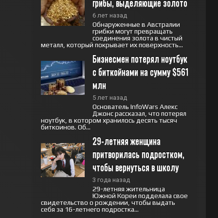
грибы, выделяющие золото
6 лет назад
Обнаруженные в Австралии
грибки могут превращать
соединения золота в чистый
металл, который покрывает их поверхность...
Бизнесмен потерял ноутбук 
с биткойнами на сумму $561 
млн
5 лет назад
Основатель InfoWars Алекс
Джонс рассказал, что потерял
ноутбук, в котором хранилось десять тысяч
биткоинов. Об...
29-летняя женщина 
притворилась подростком, 
чтобы вернуться в школу
3 года назад
29-летняя жительница
Южной Кореи подделала свое
свидетельство о рождении, чтобы выдать
себя за 16-летнего подростка...