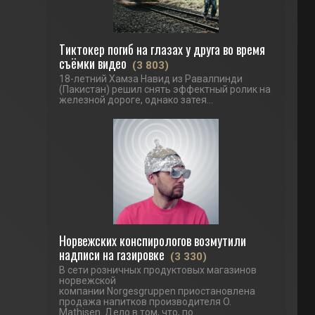
Тиктокер погиб на глазах у друга во время
съёмки видео
(3 803)
18-летний Хамза Навид из Равалпинди
(Пакистан) решил снять эффектный ролик на
железной дороге, однако затея...
Норвежских конспирологов возмутили
надписи на газировке
(3 330)
В сети розничных продуктовых магазинов
норвежской
компании Norgesgruppen приостановлена
продажа напитков производителя O.
Mathisen. Дело в том, что, по...