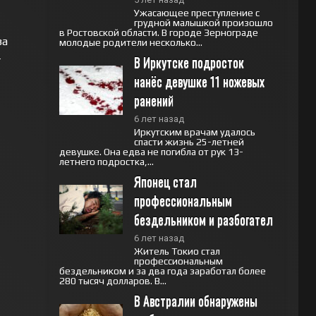
Ужасающее преступление с
грудной малышкой произошло
в Ростовской области. В городе Зернограде
за
молодые родители несколько...
-
В Иркутске подросток 
нанёс девушке 11 ножевых 
ранений
6 лет назад
Иркутским врачам удалось
спасти жизнь 25-летней
девушке. Она едва не погибла от рук 13-
летнего подростка,...
Японец стал 
профессиональным 
бездельником и разбогател
6 лет назад
Житель Токио стал
профессиональным
бездельником и за два года заработал более
280 тысяч долларов. В...
В Австралии обнаружены 