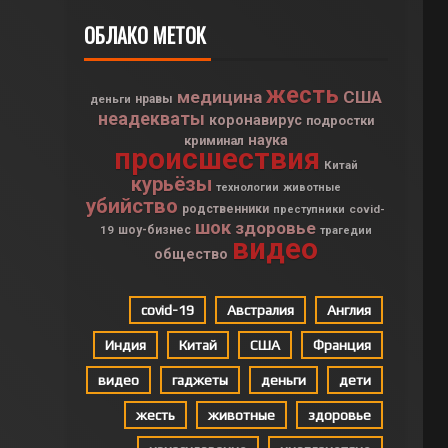
ОБЛАКО МЕТОК
жесть
медицина
США
деньги
нравы
неадекваты
коронавирус
подростки
наука
криминал
происшествия
Китай
курьёзы
технологии
животные
убийство
родственники
covid-
преступники
шок
здоровье
19
шоу-бизнес
трагедии
видео
общество
covid-19
Австралия
Англия
Индия
Китай
США
Франция
видео
гаджеты
деньги
дети
жесть
животные
здоровье