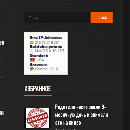
ее
ь
ИЗБРАННОЕ
Родители насиловали 9-
лн
месячную дочь и снимали 
это на видео
5 лет назад