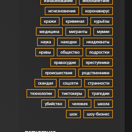
изнасилование
инопланетяне
исчезновения
коронавирус
кражи
криминал
курьёзы
медицина
мигранты
мумии
наука
находки
неадекваты
нравы
общество
подростки
правосудие
преступники
происшествия
родственники
скандал
соцсети
странности
технологии
тиктокеры
трагедии
убийство
человек
школа
шок
шоу-бизнес