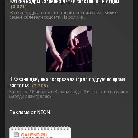
Жуткие кадры избиения детей собственным отцом
(3 321)
Жуткие кадры о том, что творится в одной из омских
семей, облетели соцсети. На ролике,...
В Казани девушка перерезала горло подруге во время
застолья
(3 305)
В ночь на 16 января в Казани в одной из квартир на улице
Баруди разыгралась...
Реклама от NEON