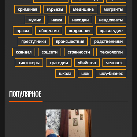
криминал
курьёзы
медицина
мигранты
мумии
наука
находки
неадекваты
нравы
общество
подростки
правосудие
преступники
происшествия
родственники
скандал
соцсети
странности
технологии
тиктокеры
трагедии
убийство
человек
школа
шок
шоу-бизнес
ПОПУЛЯРНОЕ