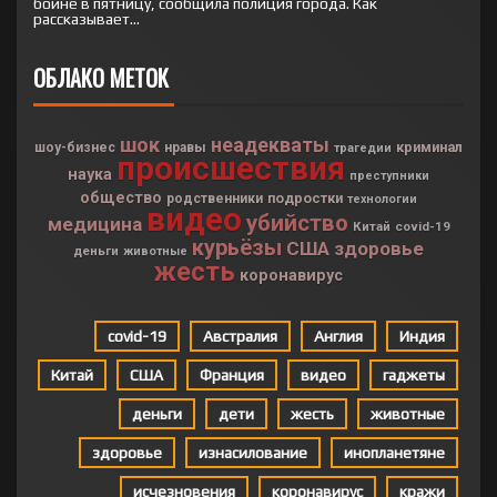
бойне в пятницу, сообщила полиция города. Как
рассказывает...
ОБЛАКО МЕТОК
шок
неадекваты
криминал
шоу-бизнес
нравы
трагедии
происшествия
наука
преступники
общество
подростки
родственники
технологии
видео
убийство
медицина
Китай
covid-19
курьёзы
США
здоровье
деньги
животные
жесть
коронавирус
covid-19
Австралия
Англия
Индия
Китай
США
Франция
видео
гаджеты
деньги
дети
жесть
животные
здоровье
изнасилование
инопланетяне
исчезновения
коронавирус
кражи