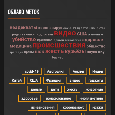
ОБЛАКО МЕТОК
неадекваты
коронавирус
covid-19
Китай
преступники
видео
США
подростки
родственники
животные
убийство
здоровье
криминал
деньги
технологии
происшествия
медицина
общество
жесть
курьёзы
шок
наука
нравы
шоу-
трагедии
бизнес
covid-19
Австралия
Англия
Индия
Китай
США
Франция
видео
гаджеты
деньги
дети
жесть
животные
здоровье
изнасилование
инопланетяне
исчезновения
коронавирус
кражи