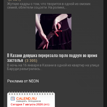
Жуткие кадры о том, что творится в одной из омских
семей, облетели соцсети. На ролике,...
В Казани девушка перерезала горло подруге во время
застолья
(3 305)
В ночь на 16 января в Казани в одной из квартир на улице
Баруди разыгралась...
Реклама от NEON