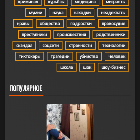
криминал
курьёзы
медицина
мигранты
мумии
наука
находки
неадекваты
нравы
общество
подростки
правосудие
преступники
происшествия
родственники
скандал
соцсети
странности
технологии
тиктокеры
трагедии
убийство
человек
школа
шок
шоу-бизнес
ПОПУЛЯРНОЕ