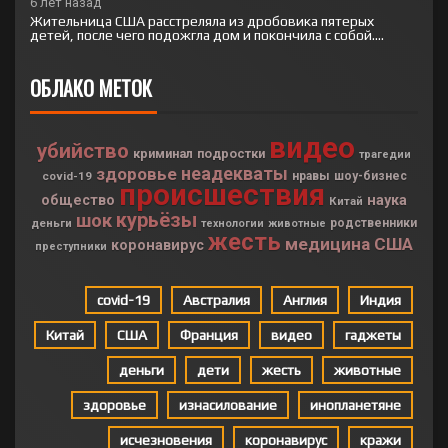
6 лет назад
Жительница США расстреляла из дробовика пятерых
детей, после чего подожгла дом и покончила с собой....
ОБЛАКО МЕТОК
видео
убийство
криминал
подростки
трагедии
неадекваты
здоровье
covid-19
нравы
шоу-бизнес
происшествия
общество
наука
Китай
курьёзы
шок
деньги
родственники
технологии
животные
жесть
медицина
США
коронавирус
преступники
covid-19
Австралия
Англия
Индия
Китай
США
Франция
видео
гаджеты
деньги
дети
жесть
животные
здоровье
изнасилование
инопланетяне
исчезновения
коронавирус
кражи