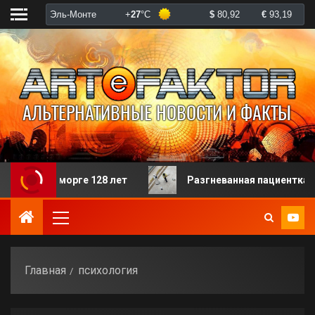
о в морге 128 лет
Разгневанная пациентка избила р
Главная
психология