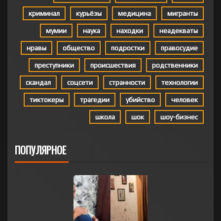
криминал
курьёзы
медицина
мигранты
мумии
наука
находки
неадекваты
нравы
общество
подростки
правосудие
преступники
происшествия
родственники
скандал
соцсети
странности
технологии
тиктокеры
трагедии
убийство
человек
школа
шок
шоу-бизнес
ПОПУЛЯРНОЕ