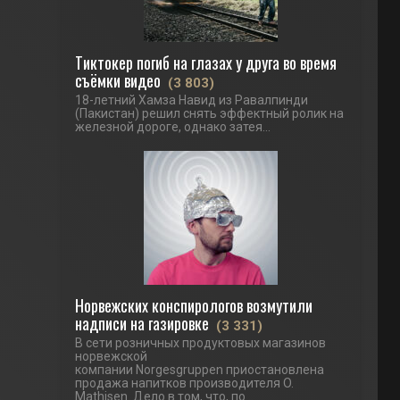
Тиктокер погиб на глазах у друга во время
съёмки видео
(3 803)
18-летний Хамза Навид из Равалпинди
(Пакистан) решил снять эффектный ролик на
железной дороге, однако затея...
Норвежских конспирологов возмутили
надписи на газировке
(3 331)
В сети розничных продуктовых магазинов
норвежской
компании Norgesgruppen приостановлена
продажа напитков производителя O.
Mathisen. Дело в том, что, по...