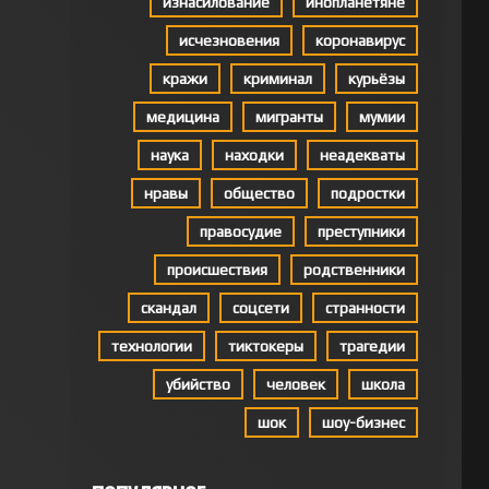
изнасилование
инопланетяне
исчезновения
коронавирус
кражи
криминал
курьёзы
медицина
мигранты
мумии
наука
находки
неадекваты
нравы
общество
подростки
правосудие
преступники
происшествия
родственники
скандал
соцсети
странности
технологии
тиктокеры
трагедии
убийство
человек
школа
шок
шоу-бизнес