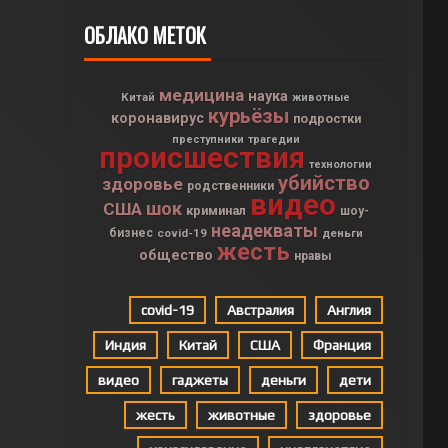
ОБЛАКО МЕТОК
медицина
наука
Китай
животные
курьёзы
коронавирус
подростки
преступники
трагедии
происшествия
технологии
убийство
здоровье
родственники
видео
шок
США
криминал
шоу-
неадекваты
бизнес
covid-19
деньги
жесть
общество
нравы
covid-19
Австралия
Англия
Индия
Китай
США
Франция
видео
гаджеты
деньги
дети
жесть
животные
здоровье