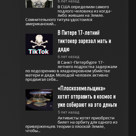
6 лет назад
В США определили самого
подлого человека из когда-
либо живших на Земле.
Сомнительного титула удостоился
американский...
В Питере 17-летний 
тиктокер зарезал мать и 
дядю
6 лет назад
В Санкт-Петербурге 17-
летнего подростка задержали
по подозрению в хладнокровном убийстве
матери и дяди. Молодой человек активно
продвигал себя...
«Плоскоземельщика» 
хотят отправить в космос и 
уже собирают на это деньги
5 лет назад
Активисты хотят приобрести
билет на орбиту для одного из
приверженцев теории о плоской Земле,
чтобы...