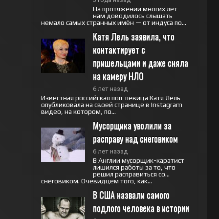
На протяжении многих лет
нам доводилось слышать
немало самых странных имён — от индуса по...
Катя Лель заявила, что 
контактирует с 
пришельцами и даже сняла 
на камеру НЛО
6 лет назад
Известная российская поп-певица Катя Лель
опубликовала на своей странице в Instagram
видео, на котором, по...
Мусорщика уволили за 
расправу над снеговиком
6 лет назад
В Англии мусорщик-каратист
лишился работы за то, что
решил расправиться со…
снеговиком. Очевидцем того, как...
В США назвали самого 
подлого человека в истории