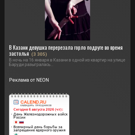
В Казани девушка перерезала горло подруге во время
застолья
(3 305)
В ночь на 16 января в Казани в одной из квартир на улице
Баруди разыгралась...
Реклама от NEON