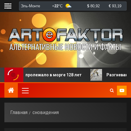
орого пролежало в морге 128 лет
Разгневанная пац
Главная
сновидения