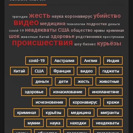
жесть
убийство
наука
коронавирус
трагедии
видео
медицина
подростки
деньги
технологии
неадекваты
США
общество
криминал
covid-19
нравы
шок
здоровье
Китай
родственники
животные
преступники
происшествия
курьёзы
шоу-бизнес
covid-19
Австралия
Англия
Индия
Китай
США
Франция
видео
гаджеты
деньги
дети
жесть
животные
здоровье
изнасилование
инопланетяне
исчезновения
коронавирус
кражи
криминал
курьёзы
медицина
мигранты
мумии
наука
находки
неадекваты