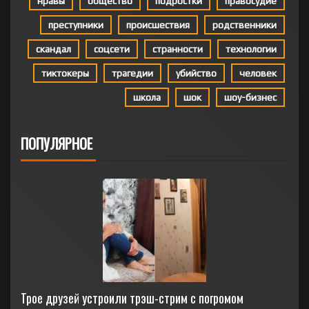
нравы
общество
подростки
правосудие
преступники
происшествия
родственники
скандал
соцсети
странности
технологии
тиктокеры
трагедии
убийство
человек
школа
шок
шоу-бизнес
ПОПУЛЯРНОЕ
Трое друзей устроили трэш-стрим с погромом