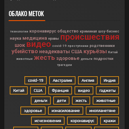
ОБЛАКО МЕТОК
коронавирус
общество
криминал
шоу-бизнес
технологии
происшествия
медицина
наука
нравы
видео
шок
covid-19
родственники
преступники
убийство
курьёзы
неадекваты
США
Китай
жесть
здоровье
подростки
деньги
животные
трагедии
covid-19
Австралия
Англия
Индия
Китай
США
Франция
видео
гаджеты
деньги
дети
жесть
животные
здоровье
изнасилование
инопланетяне
исчезновения
коронавирус
кражи