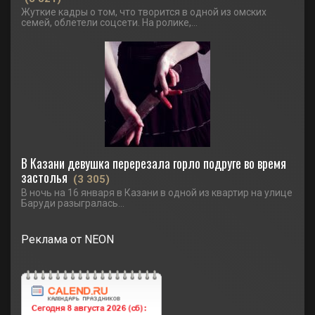
Жуткие кадры о том, что творится в одной из омских
семей, облетели соцсети. На ролике,...
В Казани девушка перерезала горло подруге во время
застолья
(3 305)
В ночь на 16 января в Казани в одной из квартир на улице
Баруди разыгралась...
Реклама от NEON