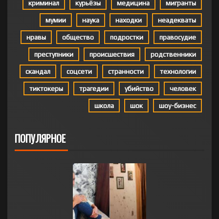
криминал
курьёзы
медицина
мигранты
мумии
наука
находки
неадекваты
нравы
общество
подростки
правосудие
преступники
происшествия
родственники
скандал
соцсети
странности
технологии
тиктокеры
трагедии
убийство
человек
школа
шок
шоу-бизнес
ПОПУЛЯРНОЕ