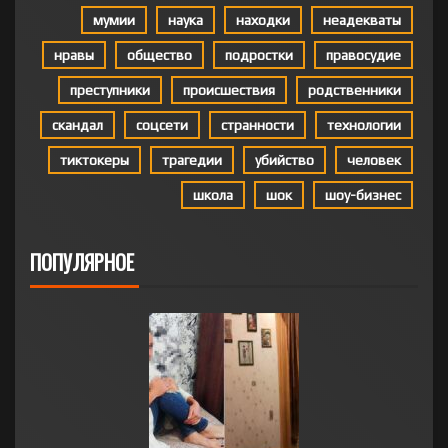
мумии
наука
находки
неадекваты
нравы
общество
подростки
правосудие
преступники
происшествия
родственники
скандал
соцсети
странности
технологии
тиктокеры
трагедии
убийство
человек
школа
шок
шоу-бизнес
ПОПУЛЯРНОЕ