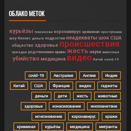
ОБЛАКО МЕТОК
курьёзы
коронавирус
криминал
технологии
преступники
неадекваты
шок
США
подростки
шоу-бизнес
деньги
происшествия
здоровье
общество
жесть
наука
родственники
нравы
трагедии
животные
видео
убийство
медицина
Китай
covid-19
covid-19
Австралия
Англия
Индия
Китай
США
Франция
видео
гаджеты
деньги
дети
жесть
животные
здоровье
изнасилование
инопланетяне
исчезновения
коронавирус
кражи
криминал
курьёзы
медицина
мигранты