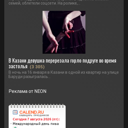
семей, облетели соцсети. На ролике,...
В Казани девушка перерезала горло подруге во время
застолья
(3 305)
В ночь на 16 января в Казани в одной из квартир на улице
Баруди разыгралась...
Реклама от NEON