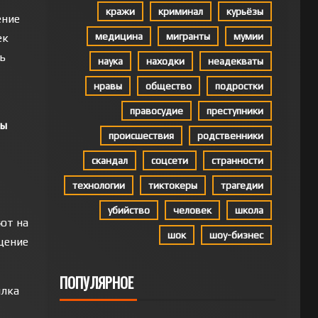
кражи
криминал
курьёзы
ение
медицина
мигранты
мумии
ек
ь
наука
находки
неадекваты
нравы
общество
подростки
правосудие
преступники
лы
происшествия
родственники
скандал
соцсети
странности
технологии
тиктокеры
трагедии
убийство
человек
школа
ют на
шок
шоу-бизнес
щение
ПОПУЛЯРНОЕ
ылка