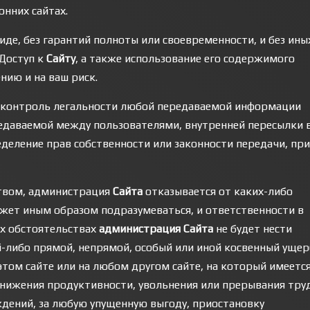
нних сайтах.
иде, без гарантий полноты или своевременности, и без ины
Доступ к
Сайту
, а также использование его содержимого
нию и на ваш риск.
 контроль легальности любой передаваемой информации
редаваемой между пользователями, внутренней пересылки 
еделение прав собственности или законности передачи, пр
ством, администрация
Сайта
отказывается от каких-либо
ожет иным образом подразумеваться, и ответственности в
ких обстоятельствах
администрация Сайта
не будет нести
й-либо прямой, непрямой, особый или иной косвенный ущер
том сайте или на любом другом сайте, на который имеетс
 снижения продуктивности, увольнения или прерывания тру
еждений, за любую упущенную выгоду, приостановку