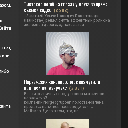
Тиктокер погиб на глазах у друга во время
азом,
съёмки видео
(3 803)
18-летний Хамза Навид из Равалпинди
в
(Пакистан) решил снять эффектный ролик на
железной дороге, однако затея...
Сайта
 том,
и/или
либо
Норвежских конспирологов возмутили
надписи на газировке
(3 331)
й
В сети розничных продуктовых магазинов
норвежской
компании Norgesgruppen приостановлена
сайта,
продажа напитков производителя O.
Mathisen. Дело в том, что, по...
.