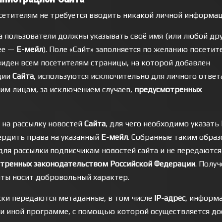
сетителям не требуется вводить никакой личной информац
а пользователи должны указывать своё имя (или любой др
лее —
Е-мейл
). Поле «Сайт» заполняется по желанию посетит
 виден всем посетителям страницы, на которой добавлен
ции
Сайта
, используются исключительно для личного ответ
им лицам, за исключением случаев,
предусмотренных
 на рассылку новостей
Сайта
, для чего необходимо указать
рдить права на указанный
Е-мейл
. Собранные таким обра
ля рассылки подписчикам новостей сайта и не передаются
тренных законодательством Российской Федерации
. Полу
ты носит добровольный характер.
ки передаются метаданные, в том числе
IР-адрес
, информ
ли иной программе, с помощью которой осуществляется до