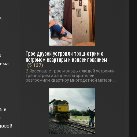
х,
Трое друзей устроили трэш-стрим с
в
погромом квартиры и изнасилованием
иема
(5 127)
В Ярославле трое молодых людей устроили
треш-стрим и за донаты зрителей
разгромили квартиру многодетной матери,...
б в
я
довой