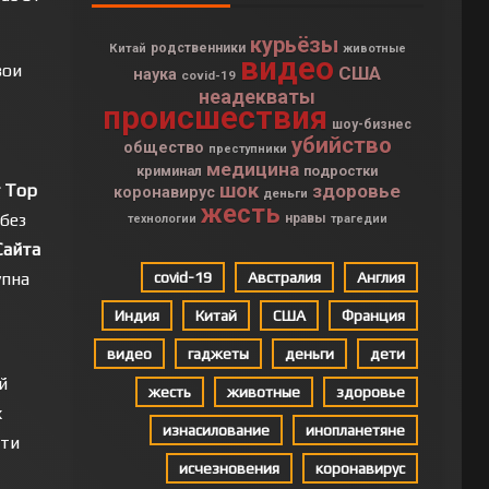
курьёзы
Китай
родственники
животные
видео
вои
США
наука
covid-19
неадекваты
происшествия
шоу-бизнес
убийство
общество
преступники
медицина
криминал
подростки
шок
r Top
здоровье
коронавирус
деньги
жесть
без
нравы
технологии
трагедии
Сайта
упна
covid-19
Австралия
Англия
Индия
Китай
США
Франция
видео
гаджеты
деньги
дети
й
жесть
животные
здоровье
х
изнасилование
инопланетяне
эти
исчезновения
коронавирус