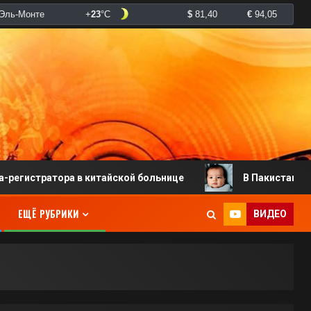
атора в китайской больнице
В Пакистане родился мл
ЕЩЁ РУБРИКИ
ВИДЕО