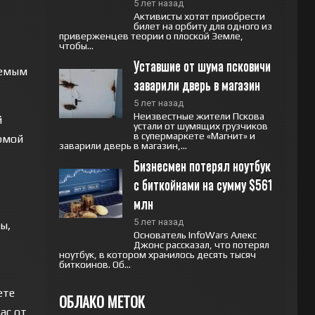
5 лет назад
Активисты хотят приобрести
билет на орбиту для одного из
приверженцев теории о плоской Земле,
чтобы...
Уставшие от шума псковичи 
аемым
заварили дверь в магазин
5 лет назад
Неизвестные жители Пскова
й
устали от шумящих грузчиков
в супермаркете «Магнит» и
ормой
заварили дверь в магазин,...
Бизнесмен потерял ноутбук 
с биткойнами на сумму $561 
млн
5 лет назад
ы,
Основатель InfoWars Алекс
Джонс рассказал, что потерял
ноутбук, в котором хранилось десять тысяч
биткоинов. Об...
ете
ОБЛАКО МЕТОК
ас от