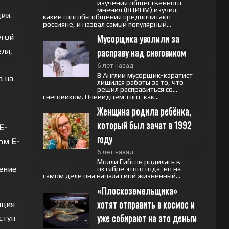
изучения общественного
мнения (ВЦИОМ) изучил,
ии.
какие способы общения предпочитают
россияне, и назвал самый популярный...
Мусорщика уволили за 
угой
расправу над снеговиком
еля,
6 лет назад
В Англии мусорщик-каратист
а на
лишился работы за то, что
решил расправиться со…
снеговиком. Очевидцем того, как...
Женщина родила ребёнка, 
который был зачат в 1992 
Е-
году
зом
Е-
6 лет назад
Молли Гибсон родилась в
чение
октябре этого года, но на
самом деле она начала свой жизненный...
«Плоскоземельщика» 
хотят отправить в космос и 
ация
уже собирают на это деньги
ступ