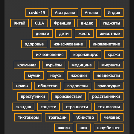
covid-19
Австралия
Англия
Индия
Китай
США
Франция
видео
гаджеты
деньги
дети
жесть
животные
здоровье
изнасилование
инопланетяне
исчезновения
коронавирус
кражи
криминал
курьёзы
медицина
мигранты
мумии
наука
находки
неадекваты
нравы
общество
подростки
правосудие
преступники
происшествия
родственники
скандал
соцсети
странности
технологии
тиктокеры
трагедии
убийство
человек
школа
шок
шоу-бизнес