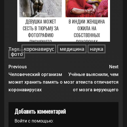
ДЕВУШКА МОЖЕТ
В ИНДИИ ЖЕНЩИНА
СЕСТЬ В ТЮРЬМУ ЗА
ОЖИЛА НА
ФОТОГРАФИЮ
СОБСТВЕННЫХ
ПИСАЮЩЕГО
ПОХОРОНАХ
МАЛЬЧИКА
коронавирус
медицина
наука
Tags:
27 ЯНВАРЯ, 2021
фото
15 МАРТА, 2021
Previous
Next
Человеческий организм
Учёные выяснили, чем
может хранить память о
мозг атеиста отличается
коронавирусах
от мозга верующего
Добавить комментарий
Войти с помощью: