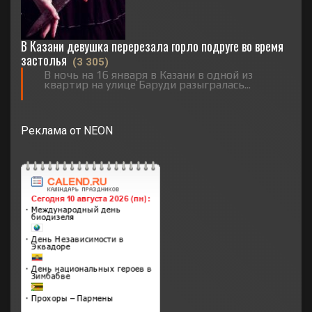
В Казани девушка перерезала горло подруге во время
застолья
(3 305)
В ночь на 16 января в Казани в одной из
квартир на улице Баруди разыгралась...
Реклама от NEON