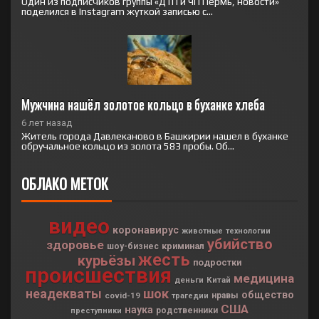
Один из подписчиков группы «ДТП и ЧП Пермь, новости»
поделился в Instagram жуткой записью с...
Мужчина нашёл золотое кольцо в буханке хлеба
6 лет назад
Житель города Давлеканово в Башкирии нашел в буханке
обручальное кольцо из золота 583 пробы. Об...
ОБЛАКО МЕТОК
видео
коронавирус
животные
технологии
убийство
здоровье
криминал
шоу-бизнес
жесть
курьёзы
подростки
происшествия
медицина
деньги
Китай
неадекваты
шок
общество
covid-19
нравы
трагедии
США
наука
родственники
преступники