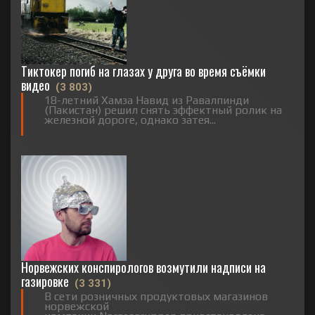
Тиктокер погиб на глазах у друга во время съёмки
видео
(3 803)
18-летний Хамза Навид из Равалпинди
(Пакистан) решил снять эффектный ролик на
железной дороге, однако затея...
Норвежских конспирологов возмутили надписи на
газировке
(3 331)
В сети розничных продуктовых магазинов
норвежской