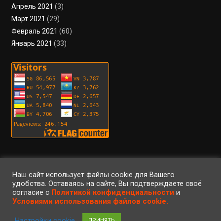
Апрель 2021
(3)
Март 2021
(29)
Февраль 2021
(60)
Январь 2021
(33)
Пользовательское соглашение
Политика конфиденциальности
Условия использования файлов cookie
Вход
Регистрация
RSS
Наш сайт использует файлы cookie для Вашего
удобства. Оставаясь на сайте, Вы подтверждаете своё
согласие с
Политикой конфиденциальности
и
©2023 • ArteFaktor • Все права защищены • Использование материалов
Условиями использования файлов cookie.
сайта регулируется законом об авторском праве •
|
Настройки cookie
ПРИНЯТЬ