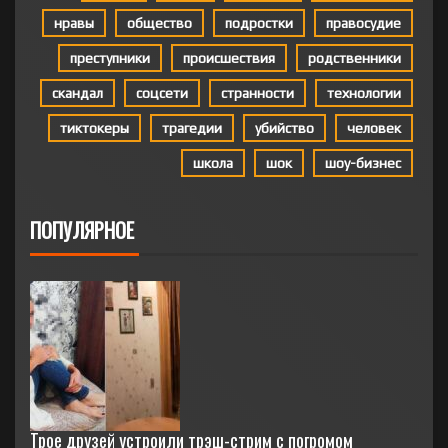
нравы
общество
подростки
правосудие
преступники
происшествия
родственники
скандал
соцсети
странности
технологии
тиктокеры
трагедии
убийство
человек
школа
шок
шоу-бизнес
ПОПУЛЯРНОЕ
Трое друзей устроили трэш-стрим с погромом