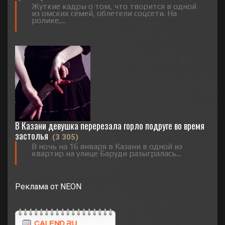
Жуткие кадры о том, что творится в одной
из омских семей, облетели соцсети. На
ролике,...
В Казани девушка перерезала горло подруге во время
застолья
(3 305)
В ночь на 16 января в Казани в одной из
квартир на улице Баруди разыгралась...
Реклама от NEON