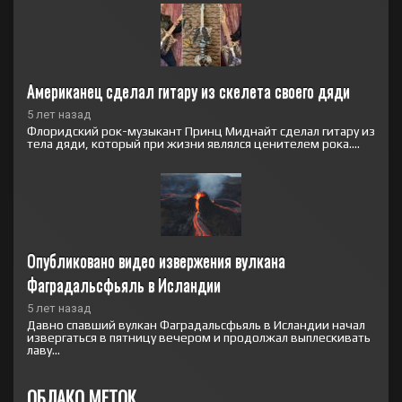
Американец сделал гитару из скелета своего дяди
5 лет назад
Флоридский рок-музыкант Принц Миднайт сделал гитару из
тела дяди, который при жизни являлся ценителем рока....
Опубликовано видео извержения вулкана 
Фаградальсфьяль в Исландии
5 лет назад
Давно спавший вулкан Фаградальсфьяль в Исландии начал
извергаться в пятницу вечером и продолжал выплескивать
лаву...
ОБЛАКО МЕТОК