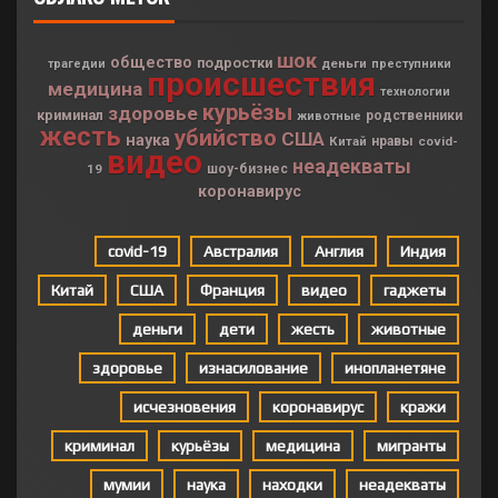
шок
общество
подростки
деньги
трагедии
преступники
происшествия
медицина
технологии
курьёзы
здоровье
криминал
родственники
животные
жесть
убийство
США
наука
Китай
нравы
covid-
видео
неадекваты
19
шоу-бизнес
коронавирус
covid-19
Австралия
Англия
Индия
Китай
США
Франция
видео
гаджеты
деньги
дети
жесть
животные
здоровье
изнасилование
инопланетяне
исчезновения
коронавирус
кражи
криминал
курьёзы
медицина
мигранты
мумии
наука
находки
неадекваты