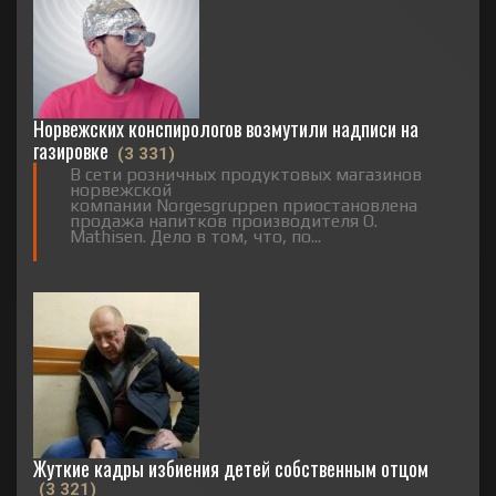
Норвежских конспирологов возмутили надписи на
газировке
(3 331)
В сети розничных продуктовых магазинов
норвежской
компании Norgesgruppen приостановлена
продажа напитков производителя O.
Mathisen. Дело в том, что, по...
Жуткие кадры избиения детей собственным отцом
(3 321)