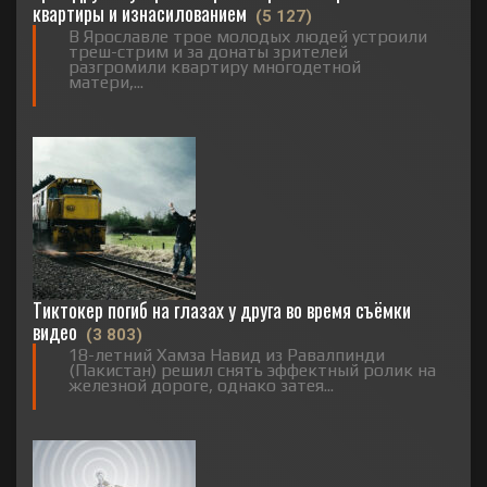
квартиры и изнасилованием
(5 127)
В Ярославле трое молодых людей устроили
треш-стрим и за донаты зрителей
разгромили квартиру многодетной
матери,...
Тиктокер погиб на глазах у друга во время съёмки
видео
(3 803)
18-летний Хамза Навид из Равалпинди
(Пакистан) решил снять эффектный ролик на
железной дороге, однако затея...