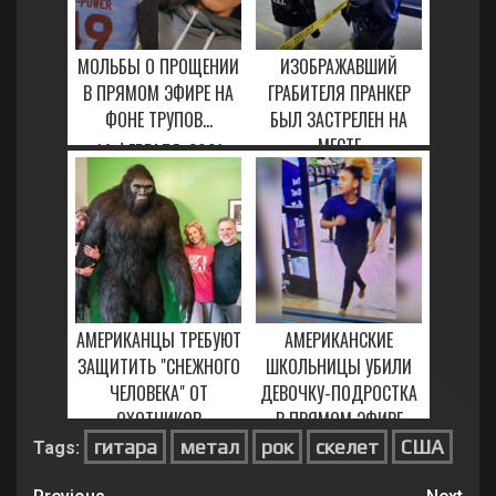
МОЛЬБЫ О ПРОЩЕНИИ
ИЗОБРАЖАВШИЙ
В ПРЯМОМ ЭФИРЕ НА
ГРАБИТЕЛЯ ПРАНКЕР
ФОНЕ ТРУПОВ...
БЫЛ ЗАСТРЕЛЕН НА
МЕСТЕ
14 ФЕВРАЛЯ, 2021
8 ФЕВРАЛЯ, 2021
АМЕРИКАНЦЫ ТРЕБУЮТ
АМЕРИКАНСКИЕ
ЗАЩИТИТЬ "СНЕЖНОГО
ШКОЛЬНИЦЫ УБИЛИ
ЧЕЛОВЕКА" ОТ
ДЕВОЧКУ-ПОДРОСТКА
ОХОТНИКОВ
В ПРЯМОМ ЭФИРЕ
гитара
метал
рок
скелет
США
Tags:
2 ФЕВРАЛЯ, 2021
27 ЯНВАРЯ, 2021