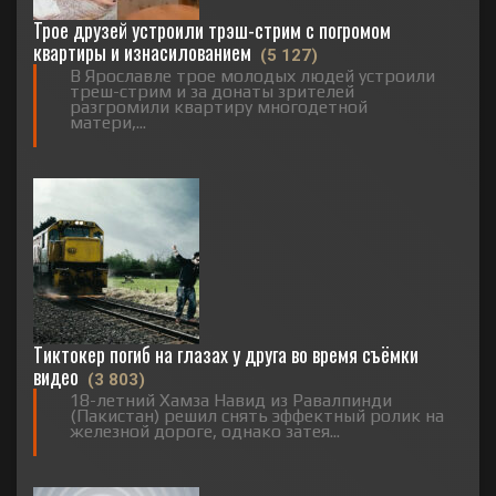
Трое друзей устроили трэш-стрим с погромом
квартиры и изнасилованием
(5 127)
В Ярославле трое молодых людей устроили
треш-стрим и за донаты зрителей
разгромили квартиру многодетной
матери,...
Тиктокер погиб на глазах у друга во время съёмки
видео
(3 803)
18-летний Хамза Навид из Равалпинди
(Пакистан) решил снять эффектный ролик на
железной дороге, однако затея...