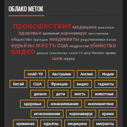
ОБЛАКО МЕТОК
происшествия
медицина
животные
здоровье
коронавирус
криминал
преступники
неадекваты
общество
родственники
Китай
трагедии
жесть
курьёзы
убийство
США
подростки
видео
деньги
covid-19
шоу-бизнес
нравы
технологии
шок
наука
covid-19
Австралия
Англия
Индия
Китай
США
Франция
видео
гаджеты
деньги
дети
жесть
животные
здоровье
изнасилование
инопланетяне
исчезновения
коронавирус
кражи
криминал
курьёзы
медицина
мигранты