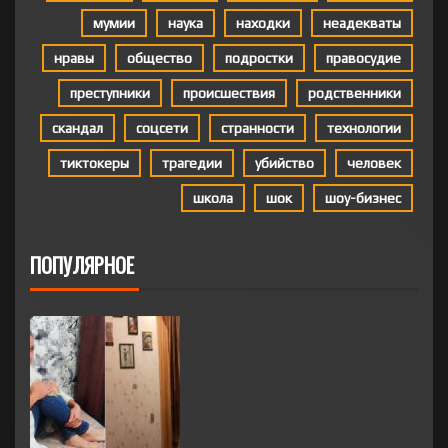
мумии
наука
находки
неадекваты
нравы
общество
подростки
правосудие
преступники
происшествия
родственники
скандал
соцсети
странности
технологии
тиктокеры
трагедии
убийство
человек
школа
шок
шоу-бизнес
ПОПУЛЯРНОЕ