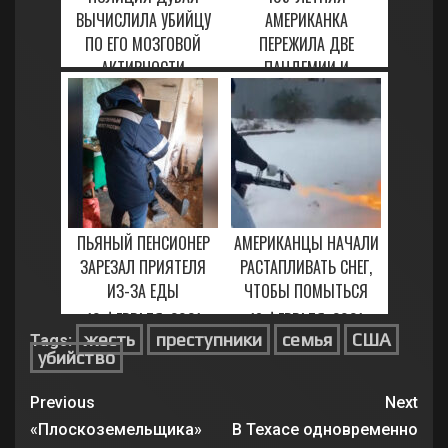
ВЫЧИСЛИЛА УБИЙЦУ
АМЕРИКАНКА
ПО ЕГО МОЗГОВОЙ
ПЕРЕЖИЛА ДВЕ
АКТИВНОСТИ
ПАНДЕМИИ И
ПОБЕДИЛА COVID-19
30 ЯНВАРЯ, 2021
5 МАРТА, 2021
ПЬЯНЫЙ ПЕНСИОНЕР
АМЕРИКАНЦЫ НАЧАЛИ
ЗАРЕЗАЛ ПРИЯТЕЛЯ
РАСТАПЛИВАТЬ СНЕГ,
ИЗ-ЗА ЕДЫ
ЧТОБЫ ПОМЫТЬСЯ
10 ФЕВРАЛЯ, 2021
18 ФЕВРАЛЯ, 2021
жесть
преступники
семья
США
Tags:
убийство
Previous
Next
«Плоскоземельщика»
В Техасе одновременно