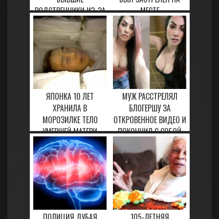
РОДСТВЕННИКИ ИЗ-ЗА
МЕСТЕ
ДЕНЕГ
8 ФЕВРАЛЯ, 2021
10 МАРТА, 2023
ЯПОНКА 10 ЛЕТ
МУЖ РАССТРЕЛЯЛ
ХРАНИЛА В
БЛОГЕРШУ ЗА
МОРОЗИЛКЕ ТЕЛО
ОТКРОВЕННОЕ ВИДЕО И
УМЕРШЕЙ МАТЕРИ
ПОКОНЧИЛ С СОБОЙ
31 ЯНВАРЯ, 2021
29 ЯНВАРЯ, 2021
ПОЛИЦИЯ ДУБАЯ
105-ЛЕТНЯЯ