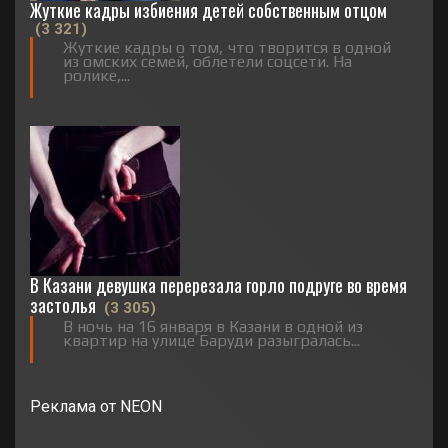
Жуткие кадры избиения детей собственным отцом
(3 321)
Жуткие кадры о том, что творится в одной
из омских семей, облетели соцсети. На
ролике,...
В Казани девушка перерезала горло подруге во время
застолья
(3 305)
В ночь на 16 января в Казани в одной из
квартир на улице Баруди разыгралась...
Реклама от NEON