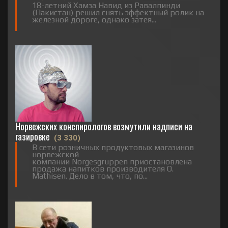
18-летний Хамза Навид из Равалпинди
(Пакистан) решил снять эффектный ролик на
железной дороге, однако затея...
Норвежских конспирологов возмутили надписи на
газировке
(3 330)
В сети розничных продуктовых магазинов
норвежской
компании Norgesgruppen приостановлена
продажа напитков производителя O.
Mathisen. Дело в том, что, по...