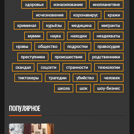
здоровье
изнасилование
инопланетяне
исчезновения
коронавирус
кражи
криминал
курьёзы
медицина
мигранты
мумии
наука
находки
неадекваты
нравы
общество
подростки
правосудие
преступники
происшествия
родственники
скандал
соцсети
странности
технологии
тиктокеры
трагедии
убийство
человек
школа
шок
шоу-бизнес
ПОПУЛЯРНОЕ