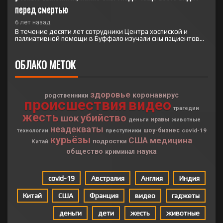
перед смертью
6 лет назад
В течение десяти лет сотрудники Центра хоспиской и
паллиативной помощи в Буффало изучали сны пациентов...
ОБЛАКО МЕТОК
здоровье
коронавирус
родственники
происшествия
видео
трагедии
жесть
убийство
шок
деньги
нравы
животные
неадекваты
шоу-бизнес
covid-19
технологии
преступники
курьёзы
США
медицина
подростки
Китай
общество
наука
криминал
covid-19
Австралия
Англия
Индия
Китай
США
Франция
видео
гаджеты
деньги
дети
жесть
животные