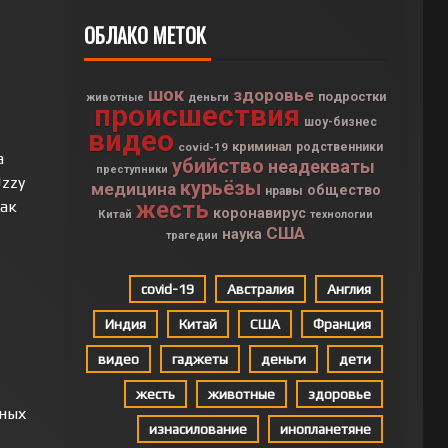
ОБЛАКО МЕТОК
шок
здоровье
подростки
деньги
животные
происшествия
шоу-бизнес
видео
криминал
covid-19
родственники
а
убийство
неадекваты
преступники
zzy
курьёзы
медицина
общество
нравы
жесть
как
коронавирус
Китай
технологии
США
наука
трагедии
covid-19
Австралия
Англия
Индия
Китай
США
Франция
видео
гаджеты
деньги
дети
жесть
животные
здоровье
тных
изнасилование
инопланетяне