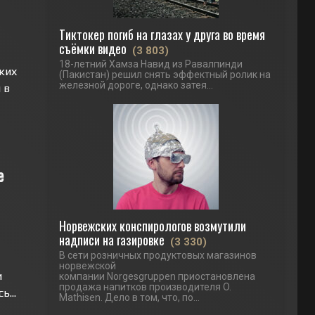
Тиктокер погиб на глазах у друга во время
съёмки видео
(3 803)
18-летний Хамза Навид из Равалпинди
ких
(Пакистан) решил снять эффектный ролик на
железной дороге, однако затея...
 в
е
Норвежских конспирологов возмутили
надписи на газировке
(3 330)
В сети розничных продуктовых магазинов
норвежской
и
компании Norgesgruppen приостановлена
продажа напитков производителя O.
...
Mathisen. Дело в том, что, по...