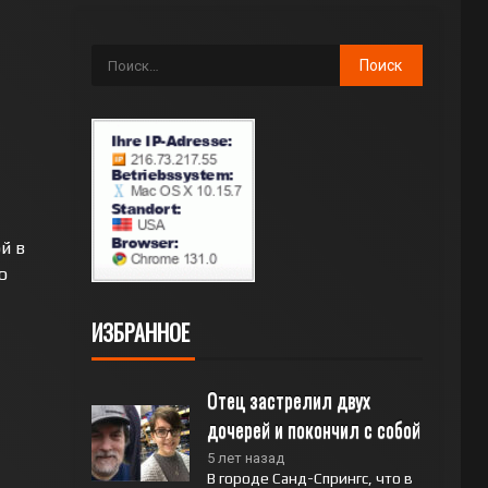
й в
о
ИЗБРАННОЕ
Отец застрелил двух 
дочерей и покончил с собой
5 лет назад
В городе Санд-Спрингс, что в