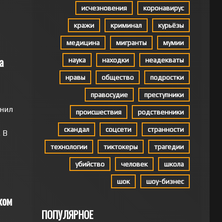
исчезновения
коронавирус
кражи
криминал
курьёзы
медицина
мигранты
мумии
а
наука
находки
неадекваты
нравы
общество
подростки
правосудие
преступники
лнил
происшествия
родственники
скандал
соцсети
странности
 В
технологии
тиктокеры
трагедии
убийство
человек
школа
шок
шоу-бизнес
ком
ПОПУЛЯРНОЕ