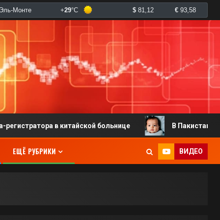
ра в китайской больнице
В Пакистане родился младе
ЕЩЁ РУБРИКИ
ВИДЕО