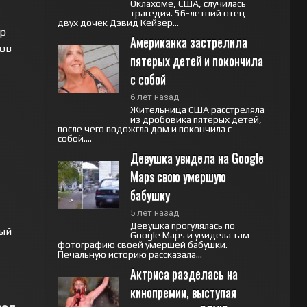
Оклахоме, США, случилась
трагедия. 56-летний отец
двух дочек Дэвид Кейзер...
ор
Американка застрелила 
ов
пятерых детей и покончила 
с собой
6 лет назад
Жительница США расстреляла
из дробовика пятерых детей,
после чего подожгла дом и покончила с
собой....
Девушка увидела на Google 
Maps свою умершую 
бабушку
5 лет назад
Девушка прогулялась по
ый
Google Maps и увидела там
фотографию своей умершей бабушки.
Печальную историю рассказала...
Актриса разделась на 
кинопремии, выступая 