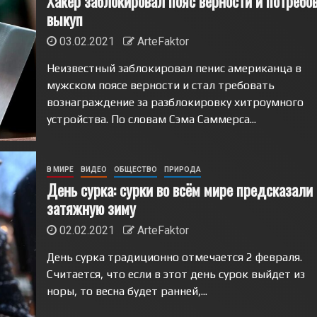
Хакер заблокировал пояс верности и потребо
выкуп
03.02.2021
ArteFaktor
Неизвестный заблокировал пенис американца в
мужском поясе верности и стал требовать
вознаграждение за разблокировку хитроумного
устройства. По словам Сэма Саммерса...
В МИРЕ
ВИДЕО
ОБЩЕСТВО
ПРИРОДА
День сурка: сурки во всём мире предсказали
затяжную зиму
02.02.2021
ArteFaktor
День сурка традиционно отмечается 2 февраля.
Считается, что если в этот день сурок выйдет из
норы, то весна будет ранней,...