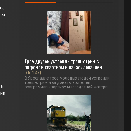
о,
цем
Трое друзей устроили трэш-стрим с
погромом квартиры и изнасилованием
(5 127)
В Ярославле трое молодых людей устроили
треш-стрим и за донаты зрителей
га
разгромили квартиру многодетной матери,...
рии