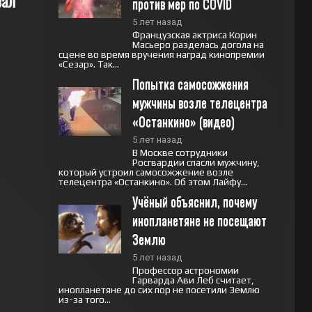
вал
против мер по COVID
5 лет назад
Французская актриса Корин
Масьеро разделась догола на
сцене во время вручения наград кинопремии
«Сезар». Так...
Попытка самосожжения 
мужчины возле телецентра 
«Останкино» (видео)
5 лет назад
В Москве сотрудники
Росгвардии спасли мужчину,
который устроил самосожжение возле
телецентра «Останкино». Об этом Лайфу...
Учёный объяснил, почему 
инопланетяне не посещают 
Землю
5 лет назад
Профессор астрономии
Гарварда Ави Леб считает,
инопланетяне до сих пор не посетили Землю
из-за того...