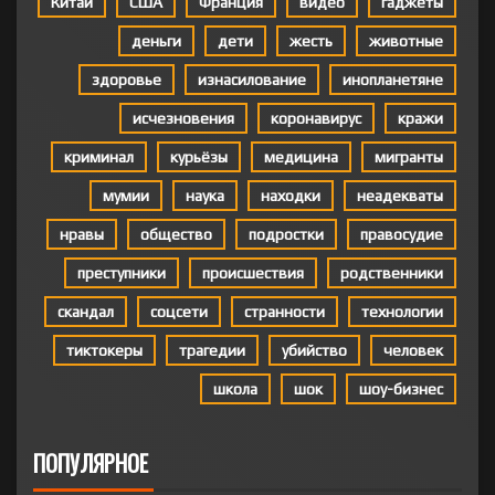
Китай
США
Франция
видео
гаджеты
деньги
дети
жесть
животные
здоровье
изнасилование
инопланетяне
исчезновения
коронавирус
кражи
криминал
курьёзы
медицина
мигранты
мумии
наука
находки
неадекваты
нравы
общество
подростки
правосудие
преступники
происшествия
родственники
скандал
соцсети
странности
технологии
тиктокеры
трагедии
убийство
человек
школа
шок
шоу-бизнес
ПОПУЛЯРНОЕ