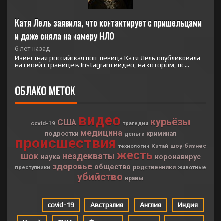
Катя Лель заявила, что контактирует с пришельцами 
и даже сняла на камеру НЛО
6 лет назад
Известная российская поп-певица Катя Лель опубликовала
на своей странице в Instagram видео, на котором, по...
ОБЛАКО МЕТОК
видео
курьёзы
США
covid-19
трагедии
медицина
подростки
криминал
деньги
происшествия
Китай
шоу-бизнес
технологии
жесть
шок
неадекваты
наука
коронавирус
здоровье
общество
родственники
преступники
животные
убийство
нравы
covid-19
Австралия
Англия
Индия