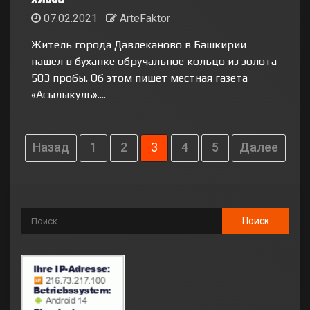
07.02.2021
ArteFaktor
Житель города Давлеканово в Башкирии
нашел в буханке обручальное кольцо из золота
583 пробы. Об этом пишет местная газета
«Асылыкуль»....
Назад
1
2
3
4
5
Далее