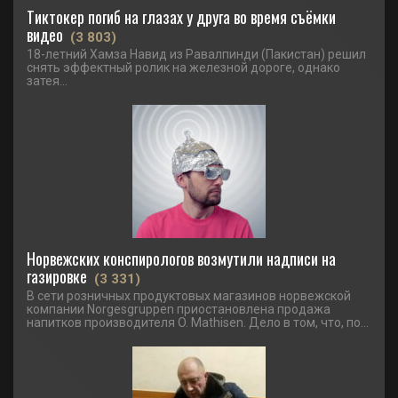
Тиктокер погиб на глазах у друга во время съёмки
видео
(3 803)
18-летний Хамза Навид из Равалпинди (Пакистан) решил
снять эффектный ролик на железной дороге, однако
затея...
Норвежских конспирологов возмутили надписи на
газировке
(3 331)
В сети розничных продуктовых магазинов норвежской
компании Norgesgruppen приостановлена продажа
напитков производителя O. Mathisen. Дело в том, что, по...