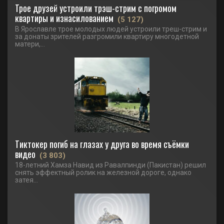
Трое друзей устроили трэш-стрим с погромом
квартиры и изнасилованием
(5 127)
В Ярославле трое молодых людей устроили треш-стрим и
за донаты зрителей разгромили квартиру многодетной
матери,...
Тиктокер погиб на глазах у друга во время съёмки
видео
(3 803)
18-летний Хамза Навид из Равалпинди (Пакистан) решил
снять эффектный ролик на железной дороге, однако
затея...