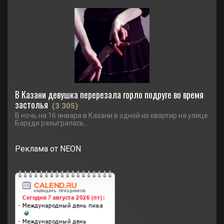
В Казани девушка перерезала горло подруге во время
застолья
(3 305)
В ночь на 16 января в Казани в одной из квартир на улице
Баруди разыгралась...
Реклама от NEON