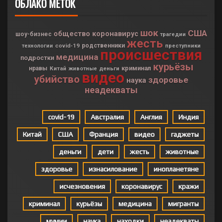
ОБЛАКО МЕТОК
шок
США
общество
коронавирус
шоу-бизнес
трагедии
жесть
covid-19
родственники
технологии
преступники
происшествия
медицина
подростки
курьёзы
криминал
нравы
Китай
деньги
животные
видео
убийство
здоровье
наука
неадекваты
covid-19
Австралия
Англия
Индия
Китай
США
Франция
видео
гаджеты
деньги
дети
жесть
животные
здоровье
изнасилование
инопланетяне
исчезновения
коронавирус
кражи
криминал
курьёзы
медицина
мигранты
мумии
наука
находки
неадекваты