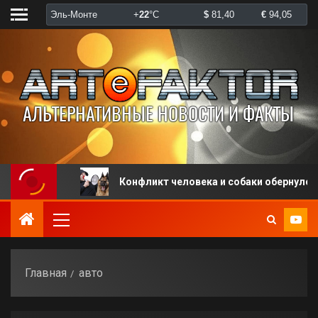
уска
Конфликт человека и собаки обернулся штраф
Главная
авто