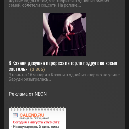
Жуткие кадры о том, что творится в одной из омских
семей, облетели соцсети. На ролике,...
В Казани девушка перерезала горло подруге во время
застолья
(3 305)
В ночь на 16 января в Казани в одной из квартир на улице
Баруди разыгралась...
Реклама от NEON