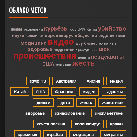
ОБЛАКО МЕТОК
курьёзы
убийство
нравы
covid-19
Китай
технологии
наука
коронавирус
общество
криминал
родственники
видео
медицина
шоу-бизнес
животные
шок
здоровье
подростки
преступники
происшествия
неадекваты
деньги
жесть
США
трагедии
covid-19
Австралия
Англия
Индия
Китай
США
Франция
видео
гаджеты
деньги
дети
жесть
животные
здоровье
изнасилование
инопланетяне
исчезновения
коронавирус
кражи
криминал
курьёзы
медицина
мигранты