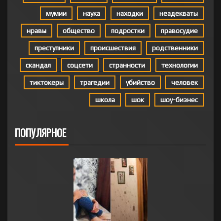
мумии
наука
находки
неадекваты
нравы
общество
подростки
правосудие
преступники
происшествия
родственники
скандал
соцсети
странности
технологии
тиктокеры
трагедии
убийство
человек
школа
шок
шоу-бизнес
ПОПУЛЯРНОЕ