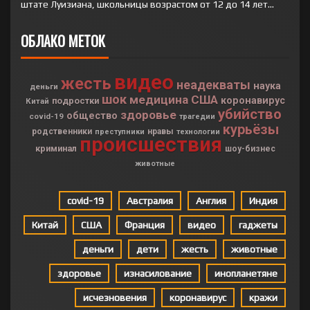
штате Луизиана, школьницы возрастом от 12 до 14 лет...
ОБЛАКО МЕТОК
видео
жесть
неадекваты
наука
деньги
шок
медицина
США
коронавирус
подростки
Китай
убийство
здоровье
общество
covid-19
трагедии
курьёзы
родственники
нравы
преступники
технологии
происшествия
криминал
шоу-бизнес
животные
covid-19
Австралия
Англия
Индия
Китай
США
Франция
видео
гаджеты
деньги
дети
жесть
животные
здоровье
изнасилование
инопланетяне
исчезновения
коронавирус
кражи