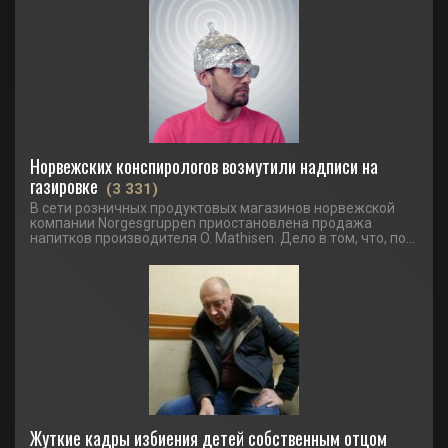
Норвежских конспирологов возмутили надписи на
газировке
(3 331)
В сети розничных продуктовых магазинов норвежской
компании Norgesgruppen приостановлена продажа
напитков производителя O. Mathisen. Дело в том, что, по...
Жуткие кадры избиения детей собственным отцом