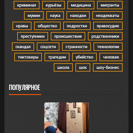
криминал
курьёзы
медицина
мигранты
мумии
наука
находки
неадекваты
нравы
общество
подростки
правосудие
преступники
происшествия
родственники
скандал
соцсети
странности
технологии
тиктокеры
трагедии
убийство
человек
школа
шок
шоу-бизнес
ПОПУЛЯРНОЕ