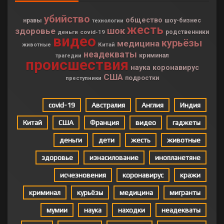
убийство
общество
нравы
шоу-бизнес
технологии
жесть
шок
здоровье
деньги
covid-19
родственники
видео
курьёзы
медицина
Китай
животные
неадекваты
криминал
трагедии
происшествия
наука
коронавирус
США
подростки
преступники
covid-19
Австралия
Англия
Индия
Китай
США
Франция
видео
гаджеты
деньги
дети
жесть
животные
здоровье
изнасилование
инопланетяне
исчезновения
коронавирус
кражи
криминал
курьёзы
медицина
мигранты
мумии
наука
находки
неадекваты