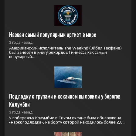
Назван самый популярный артист в мире
3 года назад
Американский исполнитель The Weeknd (Эйбел Тесфайе)
был занесен в книгу рекордов Гиннесса как самый
популярный...
Подлодку с трупами и кокаином выловили у берегов 
Колумбии
3 года назад
У побережья Колумбии в Тихом океане была обнаружена
«наркоподлодка», на борту которой находилось более 2,6...