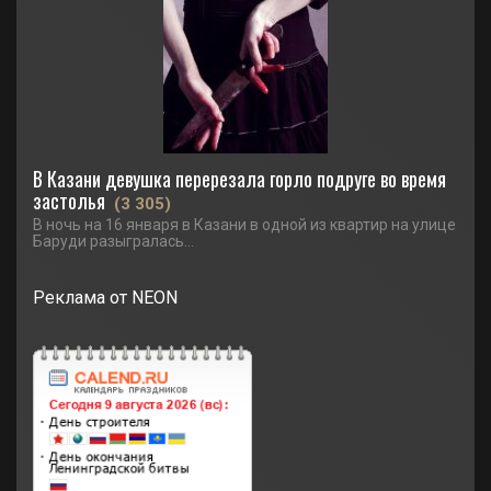
В Казани девушка перерезала горло подруге во время
застолья
(3 305)
В ночь на 16 января в Казани в одной из квартир на улице
Баруди разыгралась...
Реклама от NEON