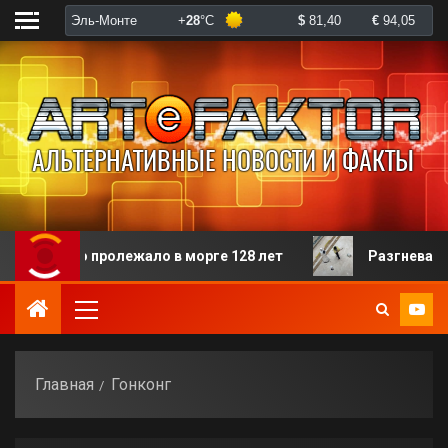
орого пролежало в морге 128 лет
Разгневанная пац
Главная
Гонконг