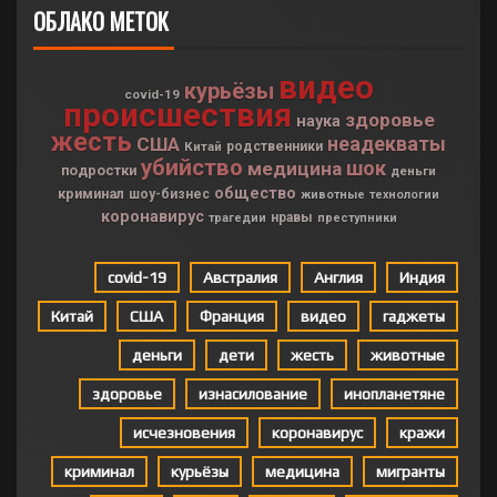
ОБЛАКО МЕТОК
видео
курьёзы
covid-19
происшествия
здоровье
наука
жесть
неадекваты
США
Китай
родственники
убийство
шок
медицина
подростки
деньги
общество
криминал
шоу-бизнес
животные
технологии
коронавирус
нравы
трагедии
преступники
covid-19
Австралия
Англия
Индия
Китай
США
Франция
видео
гаджеты
деньги
дети
жесть
животные
здоровье
изнасилование
инопланетяне
исчезновения
коронавирус
кражи
криминал
курьёзы
медицина
мигранты