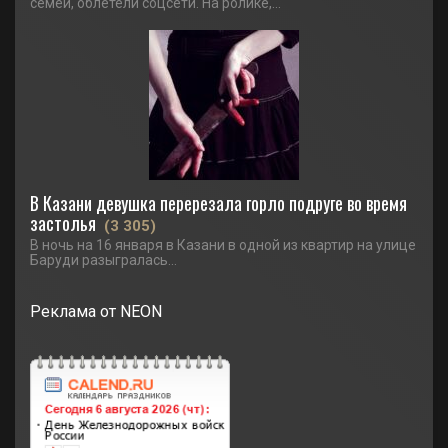
семей, облетели соцсети. На ролике,...
В Казани девушка перерезала горло подруге во время
застолья
(3 305)
В ночь на 16 января в Казани в одной из квартир на улице
Баруди разыгралась...
Реклама от NEON