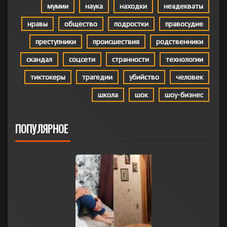
мумии
наука
находки
неадекваты
нравы
общество
подростки
правосудие
преступники
происшествия
родственники
скандал
соцсети
странности
технологии
тиктокеры
трагедии
убийство
человек
школа
шок
шоу-бизнес
ПОПУЛЯРНОЕ