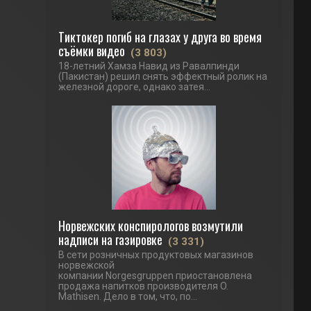
Тиктокер погиб на глазах у друга во время
съёмки видео
(3 803)
18-летний Хамза Навид из Равалпинди
(Пакистан) решил снять эффектный ролик на
железной дороге, однако затея...
Норвежских конспирологов возмутили
надписи на газировке
(3 331)
В сети розничных продуктовых магазинов
норвежской
компании Norgesgruppen приостановлена
продажа напитков производителя O.
Mathisen. Дело в том, что, по...