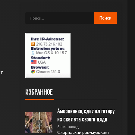
ют
.
ИЗБРАННОЕ
Американец сделал гитару 
из скелета своего дяди
5 лет назад
Флоридский рок-музыкант