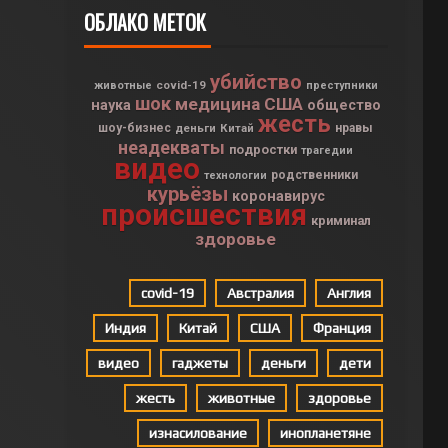
ОБЛАКО МЕТОК
убийство
covid-19
животные
преступники
шок
медицина
США
наука
общество
жесть
шоу-бизнес
деньги
Китай
нравы
неадекваты
подростки
трагедии
видео
родственники
технологии
курьёзы
коронавирус
происшествия
криминал
здоровье
covid-19
Австралия
Англия
Индия
Китай
США
Франция
видео
гаджеты
деньги
дети
жесть
животные
здоровье
изнасилование
инопланетяне