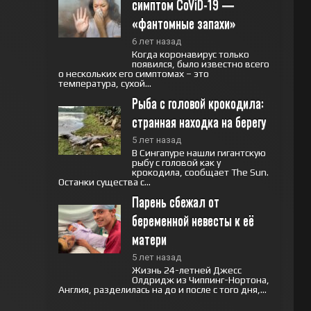
симптом CoViD-19 — 
«фантомные запахи»
6 лет назад
Когда коронавирус только
появился, было известно всего
о нескольких его симптомах – это
температура, сухой...
Рыба с головой крокодила: 
странная находка на берегу
5 лет назад
В Сингапуре нашли гигантскую
рыбу с головой как у
крокодила, сообщает The Sun.
Останки существа с...
Парень сбежал от 
беременной невесты к её 
матери
5 лет назад
Жизнь 24-летней Джесс
Олдридж из Чиппинг-Нортона,
Англия, разделилась на до и после с того дня,...