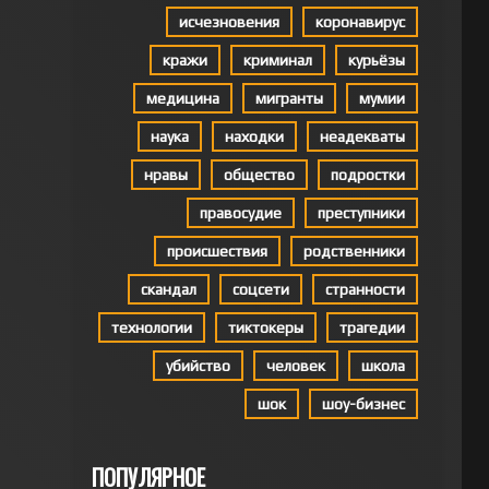
исчезновения
коронавирус
кражи
криминал
курьёзы
медицина
мигранты
мумии
наука
находки
неадекваты
нравы
общество
подростки
правосудие
преступники
происшествия
родственники
скандал
соцсети
странности
технологии
тиктокеры
трагедии
убийство
человек
школа
шок
шоу-бизнес
ПОПУЛЯРНОЕ