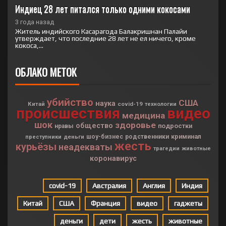
Индиец 28 лет питался только одними кокосами
3 года назад
Житель индийского Касарагода Балакришнан Палайи
утверждает, что последние 28 лет не ел ничего, кроме
кокоса,...
ОБЛАКО МЕТОК
убийство
США
наука
Китай
covid-19
технологии
происшествия
видео
медицина
шок
здоровье
общество
подростки
нравы
криминал
деньги
шоу-бизнес
родственники
преступники
жесть
курьёзы
неадекваты
трагедии
животные
коронавирус
covid-19
Австралия
Англия
Индия
Китай
США
Франция
видео
гаджеты
деньги
дети
жесть
животные