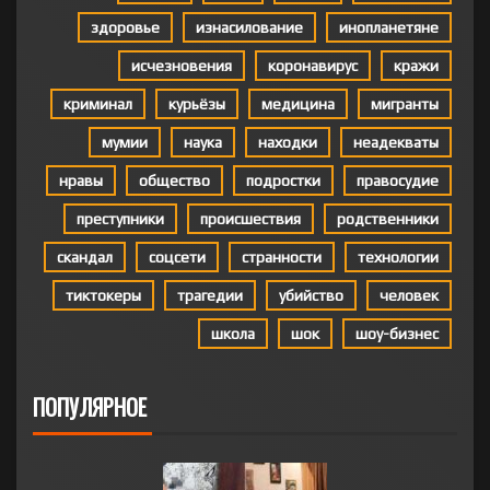
здоровье
изнасилование
инопланетяне
исчезновения
коронавирус
кражи
криминал
курьёзы
медицина
мигранты
мумии
наука
находки
неадекваты
нравы
общество
подростки
правосудие
преступники
происшествия
родственники
скандал
соцсети
странности
технологии
тиктокеры
трагедии
убийство
человек
школа
шок
шоу-бизнес
ПОПУЛЯРНОЕ