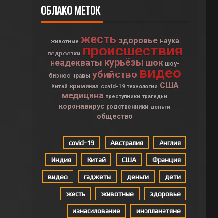
ОБЛАКО МЕТОК
жесть
здоровье
наука
животные
происшествия
подростки
курьёзы
неадекваты
шок
шоу-
видео
убийство
бизнес
нравы
США
криминал
Китай
covid-19
технологии
медицина
преступники
трагедии
коронавирус
родственники
деньги
общество
covid-19
Австралия
Англия
Индия
Китай
США
Франция
видео
гаджеты
деньги
дети
жесть
животные
здоровье
изнасилование
инопланетяне