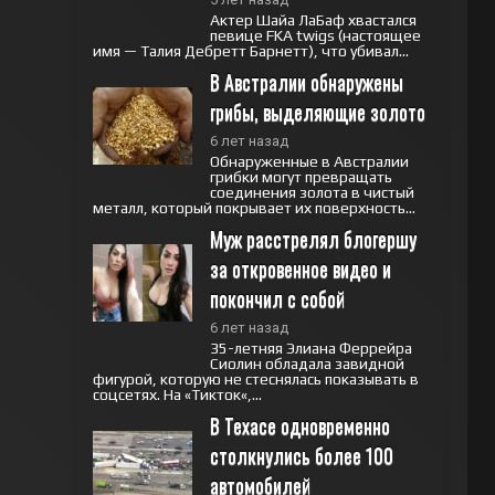
Актер Шайа ЛаБаф хвастался
певице FKA twigs (настоящее
имя — Талия Дебретт Барнетт), что убивал...
В Австралии обнаружены 
грибы, выделяющие золото
6 лет назад
Обнаруженные в Австралии
грибки могут превращать
соединения золота в чистый
металл, который покрывает их поверхность...
Муж расстрелял блогершу 
за откровенное видео и 
покончил с собой
6 лет назад
35-летняя Элиана Феррейра
Сиолин обладала завидной
фигурой, которую не стеснялась показывать в
соцсетях. На «Тикток«,...
В Техасе одновременно 
столкнулись более 100 
автомобилей