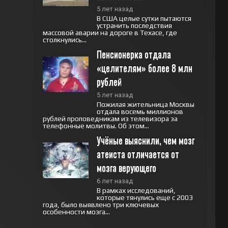
5 лет назад
В США целые сутки пытаются
устранить последствия
массовой аварии на дороге в Техасе, где
столкнулись...
Пенсионерка отдала 
«целителям» более 8 млн 
рублей
5 лет назад
Пожилая жительница Москвы
отдала восемь миллионов
рублей проповедникам из телевизора за
телефонные молитвы. Об этом...
Учёные выяснили, чем мозг 
атеиста отличается от 
мозга верующего
6 лет назад
В рамках исследований,
которые тянулись еще с 2003
года, было выявлено три ключевых
особенности мозга...