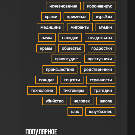
исчезновения
коронавирус
кражи
криминал
курьёзы
медицина
мигранты
мумии
наука
находки
неадекваты
нравы
общество
подростки
правосудие
преступники
происшествия
родственники
скандал
соцсети
странности
технологии
тиктокеры
трагедии
убийство
человек
школа
шок
шоу-бизнес
ПОПУЛЯРНОЕ