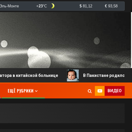
китайской больнице
В Пакистане родился младенец с
ЕЩЁ РУБРИКИ
ВИДЕО