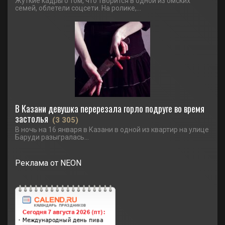
Жуткие кадры о том, что творится в одной из омских
семей, облетели соцсети. На ролике,...
В Казани девушка перерезала горло подруге во время
застолья
(3 305)
В ночь на 16 января в Казани в одной из квартир на улице
Баруди разыгралась...
Реклама от NEON