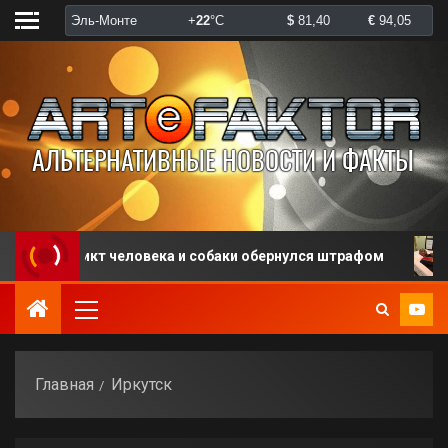
нфликт человека и собаки обернулся штрафом
В СШ
Главная
Иркутск