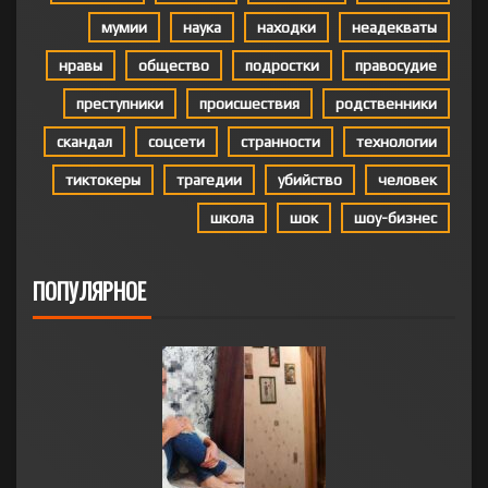
мумии
наука
находки
неадекваты
нравы
общество
подростки
правосудие
преступники
происшествия
родственники
скандал
соцсети
странности
технологии
тиктокеры
трагедии
убийство
человек
школа
шок
шоу-бизнес
ПОПУЛЯРНОЕ