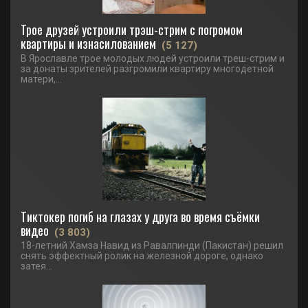
Трое друзей устроили трэш-стрим с погромом
квартиры и изнасилованием
(5 127)
В Ярославле трое молодых людей устроили треш-стрим и
за донаты зрителей разгромили квартиру многодетной
матери,...
Тиктокер погиб на глазах у друга во время съёмки
видео
(3 803)
18-летний Хамза Навид из Равалпинди (Пакистан) решил
снять эффектный ролик на железной дороге, однако
затея...