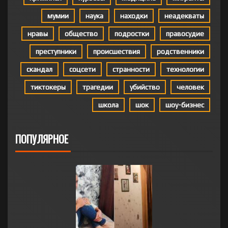
мумии
наука
находки
неадекваты
нравы
общество
подростки
правосудие
преступники
происшествия
родственники
скандал
соцсети
странности
технологии
тиктокеры
трагедии
убийство
человек
школа
шок
шоу-бизнес
ПОПУЛЯРНОЕ