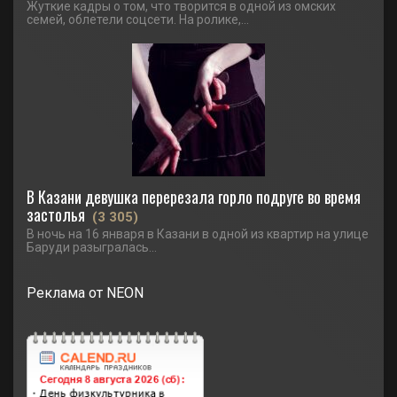
Жуткие кадры о том, что творится в одной из омских
семей, облетели соцсети. На ролике,...
В Казани девушка перерезала горло подруге во время
застолья
(3 305)
В ночь на 16 января в Казани в одной из квартир на улице
Баруди разыгралась...
Реклама от NEON