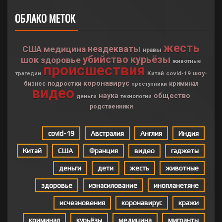
ОБЛАКО МЕТОК
жесть
неадекваты
США
медицина
нравы
убийство
курьёзы
шок
здоровье
животные
происшествия
Китай
covid-19
шоу-
трагедии
коронавирус
подростки
криминал
бизнес
преступники
видео
наука
общество
деньги
технологии
родственники
covid-19
Австралия
Англия
Индия
Китай
США
Франция
видео
гаджеты
деньги
дети
жесть
животные
здоровье
изнасилование
инопланетяне
исчезновения
коронавирус
кражи
криминал
курьёзы
медицина
мигранты