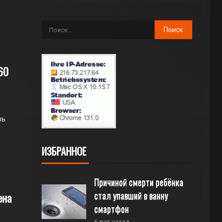
60
ль
ИЗБРАННОЕ
Причиной смерти ребёнка 
стал упавший в ванну 
ена
смартфон
6 лет назад