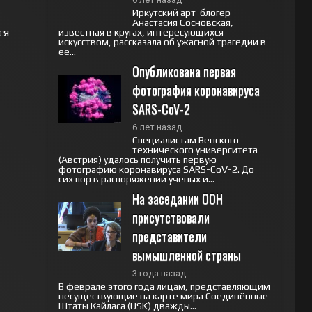
Иркутский арт-блогер
Анастасия Сосновская,
ся
известная в кругах, интересующихся
искусством, рассказала об ужасной трагедии в
её...
Опубликована первая 
фотография коронавируса 
SARS-CoV-2
6 лет назад
Специалистам Венского
технического университета
(Австрия) удалось получить первую
фотографию коронавируса SARS-CoV-2. До
сих пор в распоряжении ученых и...
На заседании ООН 
присутствовали 
представители 
вымышленной страны
3 года назад
В феврале этого года лицам, представляющим
несуществующие на карте мира Соединённые
Штаты Кайласа (USK) дважды...