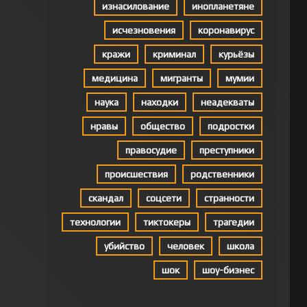
изнасилование
инопланетяне
исчезновения
коронавирус
кражи
криминал
курьёзы
медицина
мигранты
мумии
наука
находки
неадекваты
нравы
общество
подростки
правосудие
преступники
происшествия
родственники
скандал
соцсети
странности
технологии
тиктокеры
трагедии
убийство
человек
школа
шок
шоу-бизнес