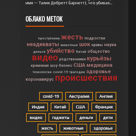
имя — Талия Дебретт Барнетт), что убивал...
ОБЛАКО МЕТОК
жесть
подростки
преступники
неадекваты
шок
наука
нравы
животные
убийство
общество
деньги
Китай
видео
курьёзы
родственники
США
медицина
криминал
шоу-бизнес
здоровье
covid-19
технологии
трагедии
происшествия
коронавирус
covid-19
Австралия
Англия
Индия
Китай
США
Франция
видео
гаджеты
деньги
дети
жесть
животные
здоровье