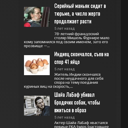
Серийный маньяк сидит в 
тюрьме, а число жертв 
продолжает расти
5 лет назад
78-летний французский
столяр Мишель Фурнире мало
кому запомнился под своим именем, зато его
прозвище —...
Индиец скончался, съев на 
спор 41 яйцо
5 лет назад
Житель Индии скончался
после неудачного для себя
спора на тему поедания
куриных яиц на скорость,...
Шайа ЛаБаф убивал 
бродячих собак, чтобы 
вжиться в образ
5 лет назад
Актер Шайа ЛаБаф хвастался
певице FKA twigs (настоящее