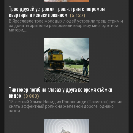
Трое друзей устроили трэш-стрим с погромом
квартиры и изнасилованием
(5 127)
В Ярославле трое молодых людей устроили треш-стрим и
за донаты зрителей разгромили квартиру многодетной
матери,...
Тиктокер погиб на глазах у друга во время съёмки
видео
(3 803)
18-летний Хамза Навид из Равалпинди (Пакистан) решил
снять эффектный ролик на железной дороге, однако
затея...