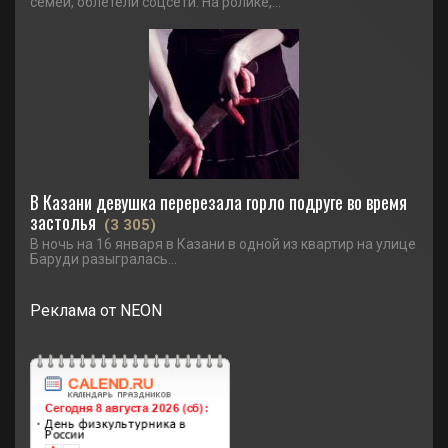
семей, облетели соцсети. На ролике,...
В Казани девушка перерезала горло подруге во время
застолья
(3 305)
В ночь на 16 января в Казани в одной из квартир на улице
Баруди разыгралась...
Реклама от NEON