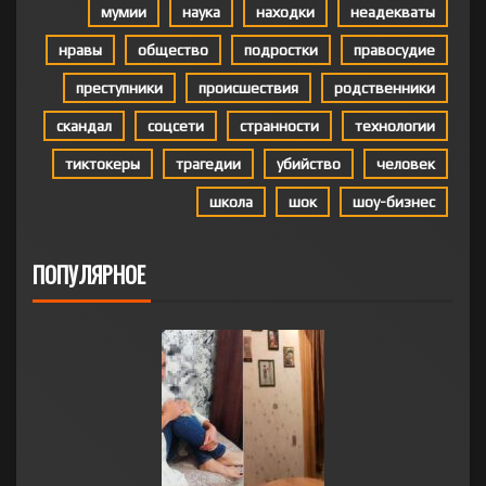
мумии
наука
находки
неадекваты
нравы
общество
подростки
правосудие
преступники
происшествия
родственники
скандал
соцсети
странности
технологии
тиктокеры
трагедии
убийство
человек
школа
шок
шоу-бизнес
ПОПУЛЯРНОЕ