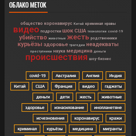
ОБЛАКО МЕТОК
общество
коронавирус
криминал
Китай
нравы
видео
шок
США
подростки
covid-19
технологии
жесть
убийство
родственники
животные
курьёзы
неадекваты
здоровье
трагедии
медицина
наука
деньги
преступники
происшествия
шоу-бизнес
covid-19
Австралия
Англия
Индия
Китай
США
Франция
видео
гаджеты
деньги
дети
жесть
животные
здоровье
изнасилование
инопланетяне
исчезновения
коронавирус
кражи
криминал
курьёзы
медицина
мигранты