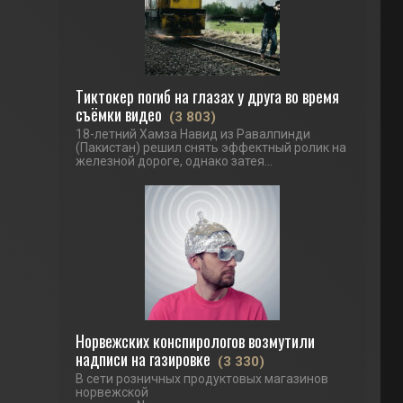
Тиктокер погиб на глазах у друга во время
съёмки видео
(3 803)
18-летний Хамза Навид из Равалпинди
(Пакистан) решил снять эффектный ролик на
железной дороге, однако затея...
Норвежских конспирологов возмутили
надписи на газировке
(3 330)
В сети розничных продуктовых магазинов
норвежской