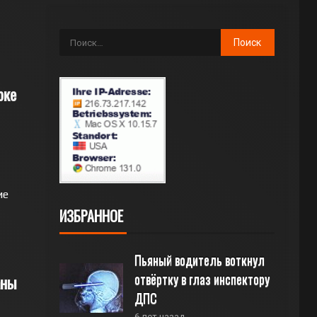
рке
ие
ИЗБРАННОЕ
Пьяный водитель воткнул 
отвёртку в глаз инспектору 
аны
ДПС
6 лет назад