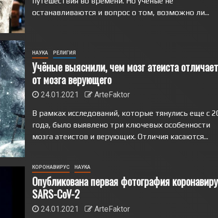
путешествия во времени. Но ученые не
останавливаются и вопрос о том, возможно ли...
НАУКА
РЕЛИГИЯ
Учёные выяснили, чем мозг атеиста отличае
от мозга верующего
24.01.2021
ArteFaktor
В рамках исследований, которые тянулись еще с 2
года, было выявлено три ключевых особенности
мозга атеистов и верующих. Отличия касаются...
КОРОНАВИРУС
НАУКА
Опубликована первая фотография коронавиру
SARS-CoV-2
24.01.2021
ArteFaktor