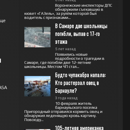
Воронежские инспекторы ДПС
обнаружили съехавшую в
кювет «ГАЗель», за рулём которой был
водитель с признаками...
еще
В Самаре две школьницы 
погибли, выпав с 17-го 
этажа
5 лет назад
Появились новые
и
подробности о трагедии в
Самаре, где погибли две 12-летние
школьницы. Местом ЧП стал...
Будто чупакабра напала: 
Кто растерзал овец в 
ASA
Барнауле?
3 года назад
10 февраля житель
барнаульского поселка
Пригородный отправился кормить овец и
обнаружил леденящую кровь картину.
Повсюду...
105-летняя американка 