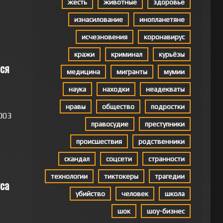
жесть
животные
здоровье
изнасилование
инопланетяне
исчезновения
коронавирус
кражи
криминал
курьёзы
тся
медицина
мигранты
мумии
наука
находки
неадекваты
нравы
общество
подростки
003
правосудие
преступники
происшествия
родственники
скандал
соцсети
странности
технологии
тиктокеры
трагедии
са
убийство
человек
школа
шок
шоу-бизнес