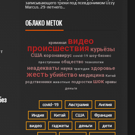
записывающего треки под псевдонимом Uzzy
Marcus. 29-летнего...
ОБЛАКО МЕТОК
видео
криминал
происшествия
курьёзы
ют
США
коронавирус
covid-19
шоу-бизнес
общество
преступники
технологии
.
неадекваты
здоровье
наука
трагедии
жесть
убийство
медицина
Китай
шок
подростки
родственники
нравы
животные
деньги
без
covid-19
Австралия
Англия
Индия
Китай
США
Франция
видео
гаджеты
деньги
дети