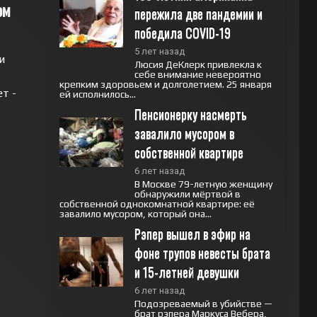
ом
пережила две пандемии и 
победила COVID-19
5 лет назад
и
Люсия ДеКлерк привлекла к
себе внимание невероятно
крепким здоровьем и долголетием. 25 января
т -
ей исполнилось...
Пенсионерку насмерть 
завалило мусором в 
собственной квартире
6 лет назад
В Москве 79-летную женщину
обнаружили мёртвой в
собственной однокомнатной квартире: её
завалило мусором, который она...
Рэпер вышел в эфир на 
фоне трупов невесты брата 
и 15-летней девушки
6 лет назад
Подозреваемый в убийстве —
брат рэпера Маркуса Вебера,