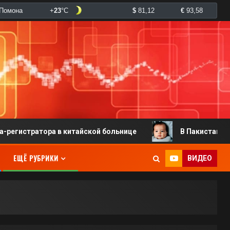
ора в китайской больнице
В Пакистане родился мла
ЕЩЁ РУБРИКИ
ВИДЕО