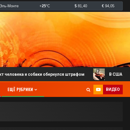
ка и собаки обернулся штрафом
В США похоронили 
ЕЩЁ РУБРИКИ
ВИДЕО