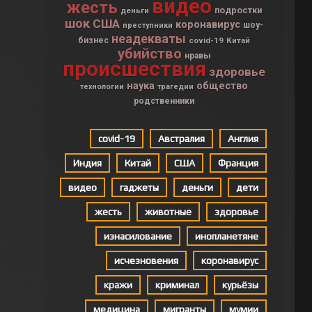
видео
жесть
подростки
деньги
шок
США
коронавирус
шоу-
преступники
неадекваты
бизнес
covid-19
Китай
убийство
нравы
происшествия
здоровье
наука
общество
технологии
трагедии
родственники
covid-19
Австралия
Англия
Индия
Китай
США
Франция
видео
гаджеты
деньги
дети
жесть
животные
здоровье
изнасилование
инопланетяне
исчезновения
коронавирус
кражи
криминал
курьёзы
медицина
мигранты
мумии