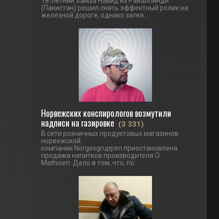
18-летний Хамза Навид из Равалпинди
(Пакистан) решил снять эффектный ролик на
железной дороге, однако затея...
Норвежских конспирологов возмутили
надписи на газировке
(3 331)
В сети розничных продуктовых магазинов
норвежской
компании Norgesgruppen приостановлена
продажа напитков производителя O.
Mathisen. Дело в том, что, по...