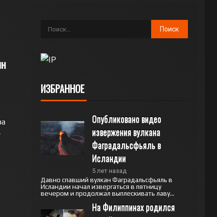
лн
ИЗБРАННОЕ
Опубликовано видео 
за
извержения вулкана 
-
Фаградальсфьяль в 
Исландии
5 лет назад
Давно спавший вулкан Фаградальсфьяль в
Исландии начал извергаться в пятницу
вечером и продолжал выплескивать лаву...
На Филиппинах родился 