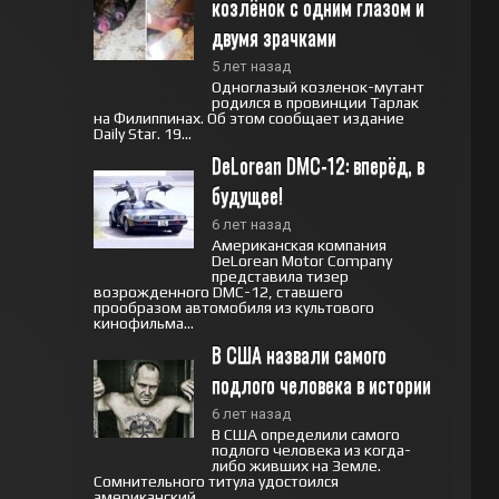
козлёнок с одним глазом и 
двумя зрачками
5 лет назад
Одноглазый козленок-мутант
родился в провинции Тарлак
на Филиппинах. Об этом сообщает издание
Daily Star. 19...
DeLorean DMC-12: вперёд, в 
будущее!
6 лет назад
Американская компания
DeLorean Motor Company
представила тизер
возрожденного DMC-12, ставшего
прообразом автомобиля из культового
кинофильма...
В США назвали самого 
подлого человека в истории
6 лет назад
В США определили самого
подлого человека из когда-
либо живших на Земле.
Сомнительного титула удостоился
американский...