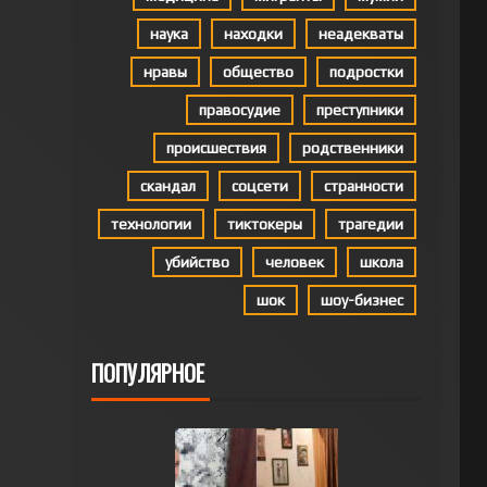
наука
находки
неадекваты
нравы
общество
подростки
правосудие
преступники
происшествия
родственники
скандал
соцсети
странности
технологии
тиктокеры
трагедии
убийство
человек
школа
шок
шоу-бизнес
ПОПУЛЯРНОЕ