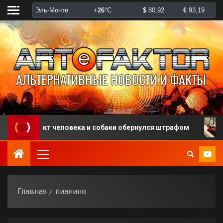
онфликт человека и собаки обернулся штрафом
В С
Главная
пианино