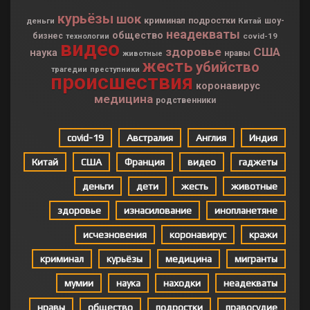
курьёзы
шок
криминал
подростки
деньги
Китай
шоу-
неадекваты
общество
бизнес
covid-19
технологии
видео
здоровье
США
наука
нравы
животные
жесть
убийство
трагедии
преступники
происшествия
коронавирус
медицина
родственники
covid-19
Австралия
Англия
Индия
Китай
США
Франция
видео
гаджеты
деньги
дети
жесть
животные
здоровье
изнасилование
инопланетяне
исчезновения
коронавирус
кражи
криминал
курьёзы
медицина
мигранты
мумии
наука
находки
неадекваты
нравы
общество
подростки
правосудие