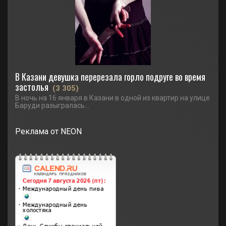
В Казани девушка перерезала горло подруге во время
застолья
(3 305)
В ночь на 16 января в Казани в одной из квартир на улице
Баруди разыгралась...
Реклама от NEON