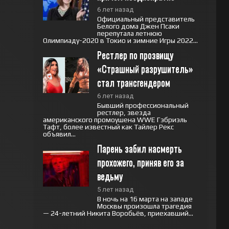
6 лет назад
Официальный представитель
Белого дома Джен Псаки
перепутала летнюю
Олимпиаду-2020 в Токио и зимние Игры 2022...
Рестлер по прозвищу 
«Страшный разрушитель» 
стал трансгендером
6 лет назад
Бывший профессиональный
рестлер, звезда
американского промоушена WWE Гэбриэль
Тафт, более известный как Тайлер Рекс
объявил...
Парень забил насмерть 
прохожего, приняв его за 
ведьму
5 лет назад
В ночь на 16 марта на западе
Москвы произошла трагедия
— 24-летний Никита Воробьёв, приехавший...