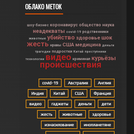
ОБЛАКО МЕТОК
коронавирус
общество
наука
шоу-бизнес
неадекваты
covid-19
родственники
убийство
шок
здоровье
животные
жесть
США
медицина
нравы
деньги
подростки
Китай
трагедии
преступники
видео
курьёзы
криминал
технологии
происшествия
covid-19
Австралия
Англия
Индия
Китай
США
Франция
видео
гаджеты
деньги
дети
жесть
животные
здоровье
изнасилование
инопланетяне