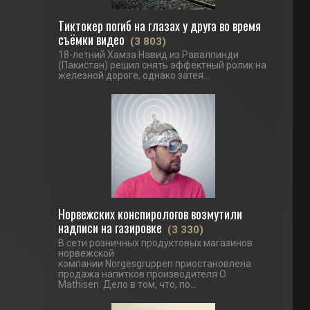
Тиктокер погиб на глазах у друга во время
съёмки видео
(3 803)
18-летний Хамза Навид из Равалпинди
(Пакистан) решил снять эффектный ролик на
железной дороге, однако затея...
Норвежских конспирологов возмутили
надписи на газировке
(3 330)
В сети розничных продуктовых магазинов
норвежской
компании Norgesgruppen приостановлена
продажа напитков производителя O.
Mathisen. Дело в том, что, по...