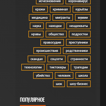
исчезновения
коронавирус
кражи
криминал
курьёзы
медицина
мигранты
мумии
наука
находки
неадекваты
нравы
общество
подростки
правосудие
преступники
происшествия
родственники
скандал
соцсети
странности
технологии
тиктокеры
трагедии
убийство
человек
школа
шок
шоу-бизнес
ПОПУЛЯРНОЕ