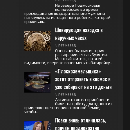
На севере Подмосковья
полицейские во время
преследования подозрительного мужчины
наткнулись на истощенного ребенка, который
проживал...
Шокирующая находка в 
наручных часах
5 лет назад
Очень необычная история
разворачивается в Бурятии.
Местный житель, по всей
видимости, впервые понес менять батарейку...
«Плоскоземельщика» 
хотят отправить в космос и 
уже собирают на это деньги
5 лет назад
Активисты хотят приобрести
билет на орбиту для одного из
приверженцев теории о плоской Земле,
чтобы...
Псаки вновь отличилась, 
причём неоднократно