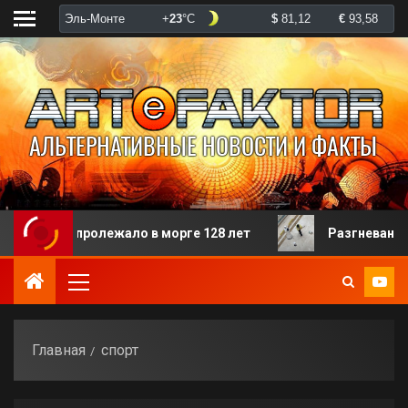
ого пролежало в морге 128 лет
Разгневанная пацие
Главная
спорт