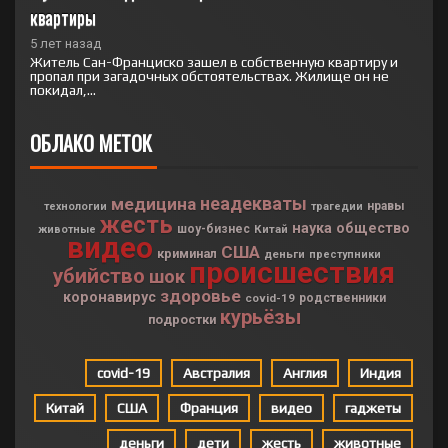
квартиры
5 лет назад
Житель Сан-Франциско зашел в собственную квартиру и
пропал при загадочных обстоятельствах. Жилище он не
покидал,...
ОБЛАКО МЕТОК
неадекваты
медицина
нравы
технологии
трагедии
жесть
наука
общество
шоу-бизнес
Китай
животные
видео
США
криминал
деньги
преступники
происшествия
убийство
шок
здоровье
коронавирус
covid-19
родственники
курьёзы
подростки
covid-19
Австралия
Англия
Индия
Китай
США
Франция
видео
гаджеты
деньги
дети
жесть
животные