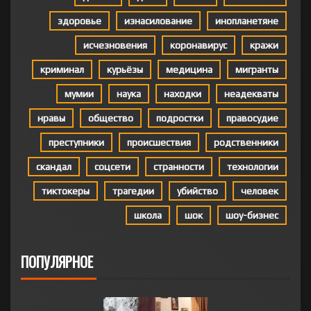
здоровье
изнасилование
инопланетяне
исчезновения
коронавирус
кражи
криминал
курьёзы
медицина
мигранты
мумии
наука
находки
неадекваты
нравы
общество
подростки
правосудие
преступники
происшествия
родственники
скандал
соцсети
странности
технологии
тиктокеры
трагедии
убийство
человек
школа
шок
шоу-бизнес
ПОПУЛЯРНОЕ