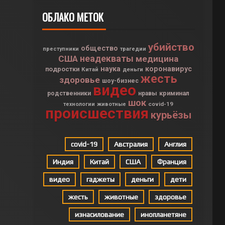
ОБЛАКО МЕТОК
убийство
общество
преступники
трагедии
неадекваты
США
медицина
наука
коронавирус
подростки
Китай
деньги
жесть
здоровье
шоу-бизнес
видео
криминал
родственники
нравы
шок
covid-19
технологии
животные
происшествия
курьёзы
covid-19
Австралия
Англия
Индия
Китай
США
Франция
видео
гаджеты
деньги
дети
жесть
животные
здоровье
изнасилование
инопланетяне