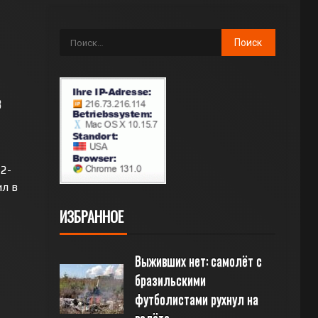
в
2-
ил в
ИЗБРАННОЕ
Выживших нет: самолёт с 
бразильскими 
футболистами рухнул на 