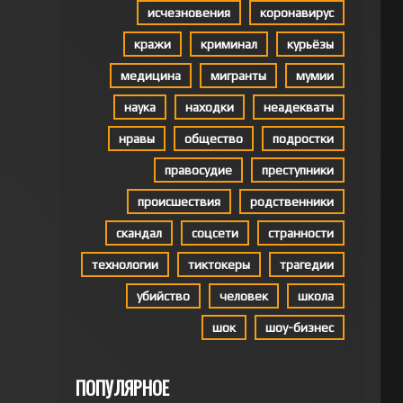
исчезновения
коронавирус
кражи
криминал
курьёзы
медицина
мигранты
мумии
наука
находки
неадекваты
нравы
общество
подростки
правосудие
преступники
происшествия
родственники
скандал
соцсети
странности
технологии
тиктокеры
трагедии
убийство
человек
школа
шок
шоу-бизнес
ПОПУЛЯРНОЕ