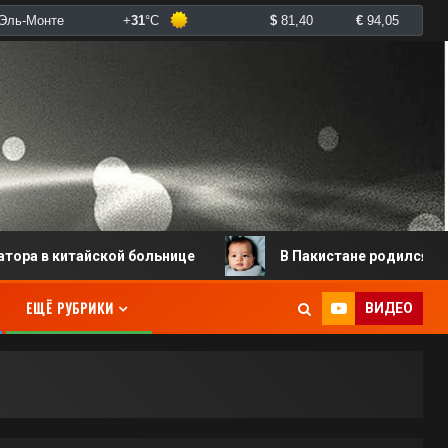
китайской больнице
В Пакистане родился младенец с
ЕЩЁ РУБРИКИ
ВИДЕО