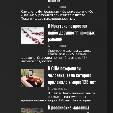
взлёте
6 лет назад
Самолет с футболистами бразильского клуба
«Пальмас» разбился при взлете в штате
Токантис, все находившиеся на...
В Иркутске подросток 
нанёс девушке 11 ножевых 
ранений
6 лет назад
Иркутским врачам удалось
спасти жизнь 25-летней
девушке. Она едва не погибла от рук 13-
летнего подростка,...
В США похоронили 
человека, тело которого 
пролежало в морге 128 лет
3 года назад
В штате Пенсильвания земле
предали тело мужчины,
пролежавшее в морге 128 лет. За это время...
В российские магазины 