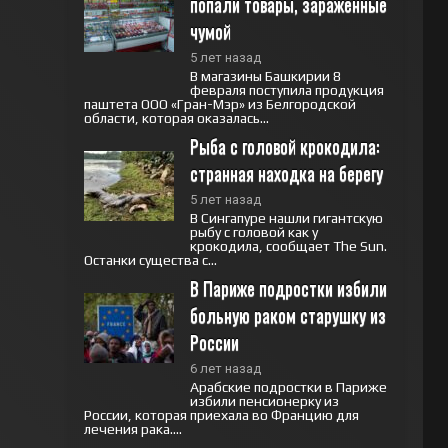
попали товары, заражённые 
чумой
5 лет назад
В магазины Башкирии 8
февраля поступила продукция
паштета ООО «Гран-Мэр» из Белгородской
области, которая оказалась...
Рыба с головой крокодила: 
странная находка на берегу
5 лет назад
В Сингапуре нашли гигантскую
рыбу с головой как у
крокодила, сообщает The Sun.
Останки существа с...
В Париже подростки избили 
больную раком старушку из 
России
6 лет назад
Арабские подростки в Париже
избили пенсионерку из
России, которая приехала во Францию для
лечения рака....