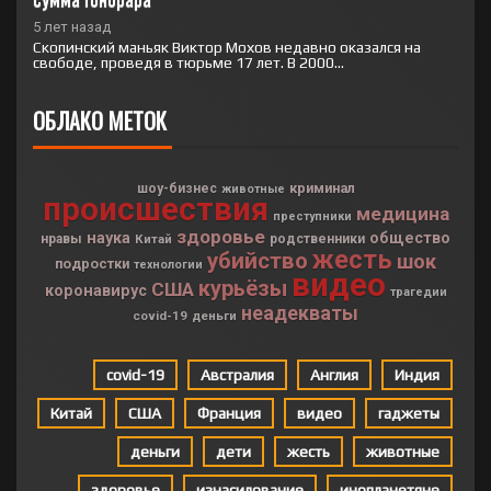
5 лет назад
Скопинский маньяк Виктор Мохов недавно оказался на
свободе, проведя в тюрьме 17 лет. В 2000...
ОБЛАКО МЕТОК
криминал
шоу-бизнес
животные
происшествия
медицина
преступники
здоровье
наука
общество
нравы
Китай
родственники
жесть
убийство
шок
подростки
технологии
видео
курьёзы
США
коронавирус
трагедии
неадекваты
covid-19
деньги
covid-19
Австралия
Англия
Индия
Китай
США
Франция
видео
гаджеты
деньги
дети
жесть
животные
здоровье
изнасилование
инопланетяне