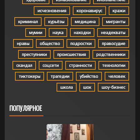
исчезновения
коронавирус
кражи
криминал
курьёзы
медицина
мигранты
мумии
наука
находки
неадекваты
нравы
общество
подростки
правосудие
преступники
происшествия
родственники
скандал
соцсети
странности
технологии
тиктокеры
трагедии
убийство
человек
школа
шок
шоу-бизнес
ПОПУЛЯРНОЕ