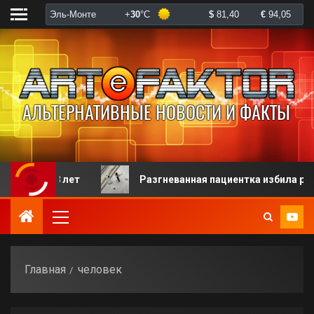
 128 лет
Разгневанная пациентка избила робота-ре
Главная
человек