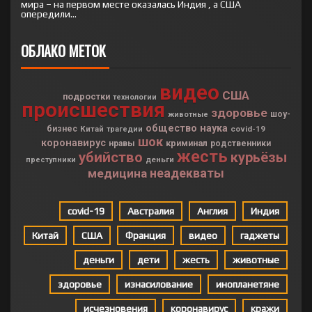
мира – на первом месте оказалась Индия , а США
опередили...
ОБЛАКО МЕТОК
видео
США
подростки
технологии
происшествия
здоровье
шоу-
животные
общество
наука
бизнес
Китай
covid-19
трагедии
шок
коронавирус
криминал
нравы
родственники
жесть
убийство
курьёзы
деньги
преступники
неадекваты
медицина
covid-19
Австралия
Англия
Индия
Китай
США
Франция
видео
гаджеты
деньги
дети
жесть
животные
здоровье
изнасилование
инопланетяне
исчезновения
коронавирус
кражи