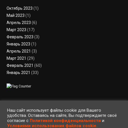
Октябрь 2023
(1)
Май 2023
(1)
Апрель 2023
(6)
Март 2023
(17)
Февраль 2023
(3)
Январь 2023
(1)
Апрель 2021
(3)
Март 2021
(29)
Февраль 2021
(60)
Январь 2021
(33)
Пользовательское соглашение
Политика конфиденциальности
Условия использования файлов cookie
Вход
Регистрация
RSS
Наш сайт использует файлы cookie для Вашего
удобства. Оставаясь на сайте, Вы подтверждаете своё
согласие с
Политикой конфиденциальности
и
©2023 • ArteFaktor • Все права защищены • Использование материалов
Условиями использования файлов cookie.
сайта регулируется законом об авторском праве •
|