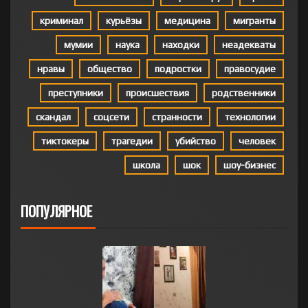
криминал
курьёзы
медицина
мигранты
мумии
наука
находки
неадекваты
нравы
общество
подростки
правосудие
преступники
происшествия
родственники
скандал
соцсети
странности
технологии
тиктокеры
трагедии
убийство
человек
школа
шок
шоу-бизнес
ПОПУЛЯРНОЕ