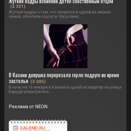
Жуткие кадры избиения детей собственным отцом
(3 321)
Жуткие кадры о том, что творится в одной из омских
семей, облетели соцсети. На ролике,...
В Казани девушка перерезала горло подруге во время
застолья
(3 305)
В ночь на 16 января в Казани в одной из квартир на улице
Баруди разыгралась...
Реклама от NEON