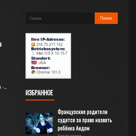
я
...
ИЗБРАННОЕ
Французские родители 
судятся за право назвать 
ребёнка Аидом
3 года назад