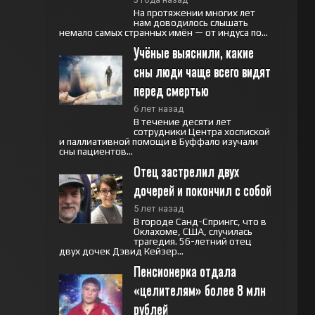
На протяжении многих лет
нам доводилось слышать
немало самых странных имён — от индуса по...
Учёные выяснили, какие 
сны люди чаще всего видят 
перед смертью
6 лет назад
В течение десяти лет
сотрудники Центра хоспиской
и паллиативной помощи в Буффало изучали
сны пациентов...
Отец застрелил двух 
дочерей и покончил с собой
5 лет назад
В городе Санд-Спрингс, что в
Оклахоме, США, случилась
трагедия. 56-летний отец
двух дочек Дэвид Кейзер...
Пенсионерка отдала 
«целителям» более 8 млн 
рублей