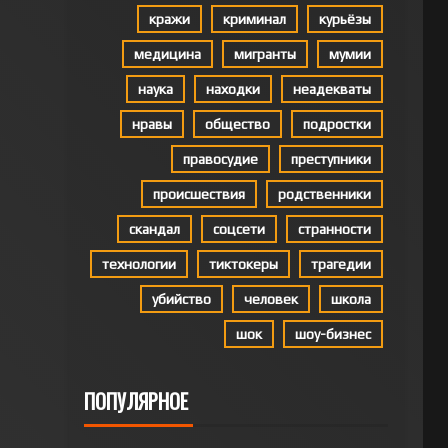
кражи
криминал
курьёзы
медицина
мигранты
мумии
наука
находки
неадекваты
нравы
общество
подростки
правосудие
преступники
происшествия
родственники
скандал
соцсети
странности
технологии
тиктокеры
трагедии
убийство
человек
школа
шок
шоу-бизнес
ПОПУЛЯРНОЕ