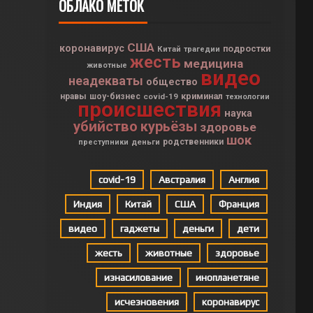
ОБЛАКО МЕТОК
США
коронавирус
подростки
Китай
трагедии
жесть
медицина
животные
видео
неадекваты
общество
криминал
нравы
шоу-бизнес
covid-19
технологии
происшествия
наука
убийство
курьёзы
здоровье
шок
деньги
родственники
преступники
covid-19
Австралия
Англия
Индия
Китай
США
Франция
видео
гаджеты
деньги
дети
жесть
животные
здоровье
изнасилование
инопланетяне
исчезновения
коронавирус