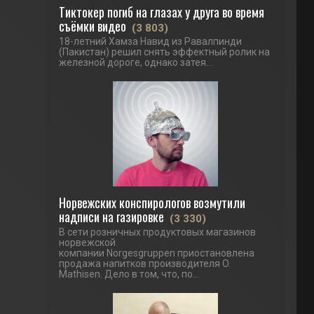
Тиктокер погиб на глазах у друга во время
съёмки видео
(3 803)
18-летний Хамза Навид из Равалпинди
(Пакистан) решил снять эффектный ролик на
железной дороге, однако затея...
Норвежских конспирологов возмутили
надписи на газировке
(3 330)
В сети розничных продуктовых магазинов
норвежской
компании Norgesgruppen приостановлена
продажа напитков производителя O.
Mathisen. Дело в том, что, по...