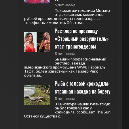
5 лет назад
Пожилая жительница Москвы
отдала восемь миллионов
рублей проповедникам из телевизора за
телефонные молитвы. Об этом...
Рестлер по прозвищу 
«Страшный разрушитель» 
стал трансгендером
5 лет назад
Бывший профессиональный
рестлер, звезда
американского промоушена WWE Гэбриэль
Тафт, более известный как Тайлер Рекс
объявил...
Рыба с головой крокодила: 
странная находка на берегу
5 лет назад
В Сингапуре нашли гигантскую
рыбу с головой как у
крокодила, сообщает The Sun.
Останки существа с...