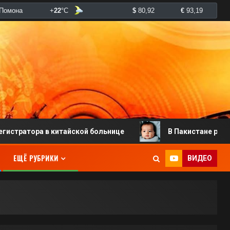
ра в китайской больнице
В Пакистане родился млад
ЕЩЁ РУБРИКИ
ВИДЕО