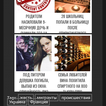
РОДИТЕЛИ
28 ШКОЛЬНИЦ
НАСИЛОВАЛИ 9-
ПОПАЛИ В БОЛЬНИЦУ
МЕСЯЧНУЮ ДОЧЬ И
ПОСЛЕ
СНИМАЛИ ЭТО НА
СПИРИТИЧЕСКОГО
ВИДЕО
СЕАНСА С "ДОСКОЙ
УИДЖА"
17 ФЕВРАЛЯ, 2021
12 МАРТА, 2023
ПОД ПИТЕРОМ
СЕМЬЯ ЛЮБИТЕЛЕЙ
ДЕВУШКА ПОГИБЛА,
ВИНА ПОХИТИЛА
ВЫПАВ ИЗ ОКНА:
СПИРТНОГО НА 800
СЛУЧАЙНОСТЬ ЛИ?
ТЫСЯЧ ЕВРО
жесть
мигранты
происшествия
Tags:
30 ЯНВАРЯ, 2021
31 ЯНВАРЯ, 2021
Украина
Франция