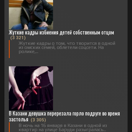
Жуткие кадры избиения детей собственным отцом
(3 321)
Жуткие кадры о том, что творится в одной
из омских семей, облетели соцсети. На
ролике,...
В Казани девушка перерезала горло подруге во время
застолья
(3 305)
В ночь на 16 января в Казани в одной из
квартир на улице Баруди разыгралась...