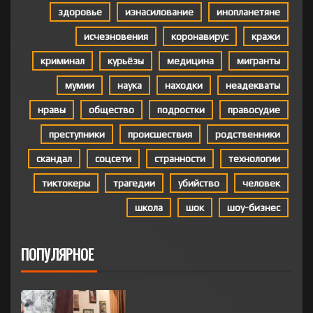
здоровье
изнасилование
инопланетяне
исчезновения
коронавирус
кражи
криминал
курьёзы
медицина
мигранты
мумии
наука
находки
неадекваты
нравы
общество
подростки
правосудие
преступники
происшествия
родственники
скандал
соцсети
странности
технологии
тиктокеры
трагедии
убийство
человек
школа
шок
шоу-бизнес
ПОПУЛЯРНОЕ