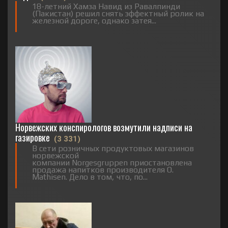
18-летний Хамза Навид из Равалпинди
(Пакистан) решил снять эффектный ролик на
железной дороге, однако затея...
Норвежских конспирологов возмутили надписи на
газировке
(3 331)
В сети розничных продуктовых магазинов
норвежской
компании Norgesgruppen приостановлена
продажа напитков производителя O.
Mathisen. Дело в том, что, по...