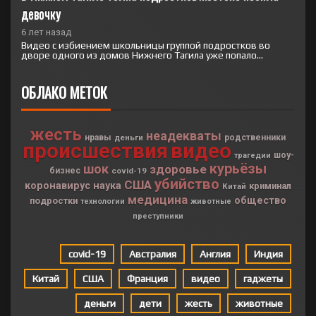
девочку
6 лет назад
Видео с избиением школьницы группой подростков во
дворе одного из домов Нижнего Тагила уже попало...
ОБЛАКО МЕТОК
жесть
неадекваты
нравы
деньги
родственники
происшествия
видео
шоу-
трагедии
курьёзы
шок
здоровье
бизнес
covid-19
убийство
США
коронавирус
наука
криминал
Китай
медицина
общество
подростки
технологии
животные
преступники
covid-19
Австралия
Англия
Индия
Китай
США
Франция
видео
гаджеты
деньги
дети
жесть
животные