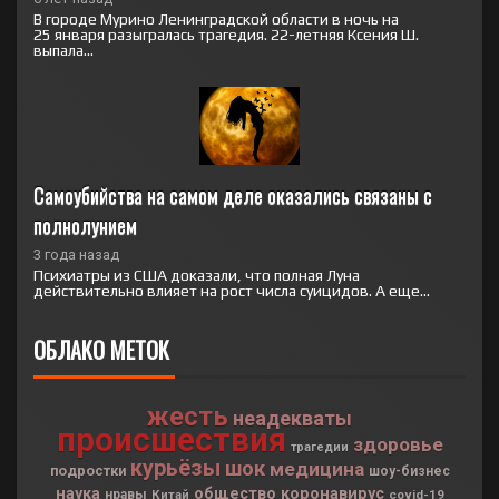
В городе Мурино Ленинградской области в ночь на
25 января разыгралась трагедия. 22-летняя Ксения Ш.
выпала...
Самоубийства на самом деле оказались связаны с 
полнолунием
3 года назад
Психиатры из США доказали, что полная Луна
действительно влияет на рост числа суицидов. А еще...
ОБЛАКО МЕТОК
жесть
неадекваты
происшествия
здоровье
трагедии
курьёзы
шок
медицина
подростки
шоу-бизнес
наука
общество
коронавирус
нравы
Китай
covid-19