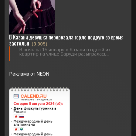
В Казани девушка перерезала горло подруге во время
застолья
(3 305)
В ночь на 16 января в Казани в одной из
квартир на улице Баруди разыгралась...
Реклама от NEON