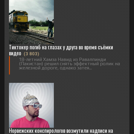
Тиктокер погиб на глазах у друга во время съёмки
видео
(3 803)
18-летний Хамза Навид из Равалпинди
(Пакистан) решил снять эффектный ролик на
железной дороге, однако затея...
Норвежских конспирологов возмутили надписи на