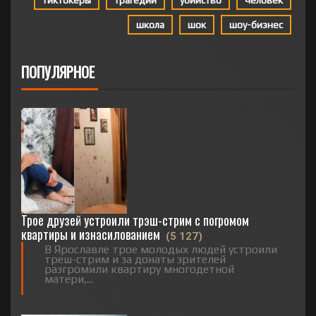
тиктокеры
трагедии
убийство
человек
школа
шок
шоу-бизнес
ПОПУЛЯРНОЕ
Трое друзей устроили трэш-стрим с погромом
квартиры и изнасилованием
(5 127)
В Ярославле трое молодых людей устроили
треш-стрим и за донаты зрителей
разгромили квартиру многодетной
матери,...