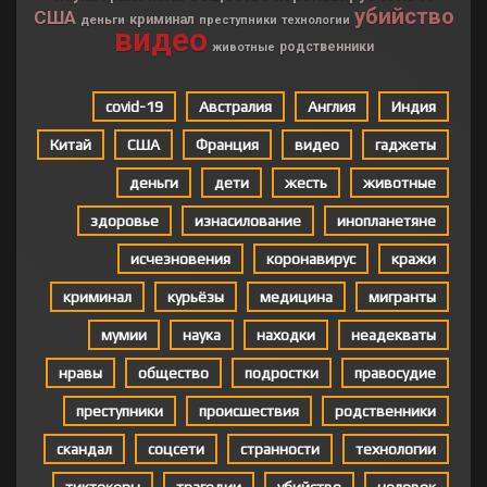
убийство
США
криминал
деньги
преступники
технологии
видео
родственники
животные
covid-19
Австралия
Англия
Индия
Китай
США
Франция
видео
гаджеты
деньги
дети
жесть
животные
здоровье
изнасилование
инопланетяне
исчезновения
коронавирус
кражи
криминал
курьёзы
медицина
мигранты
мумии
наука
находки
неадекваты
нравы
общество
подростки
правосудие
преступники
происшествия
родственники
скандал
соцсети
странности
технологии