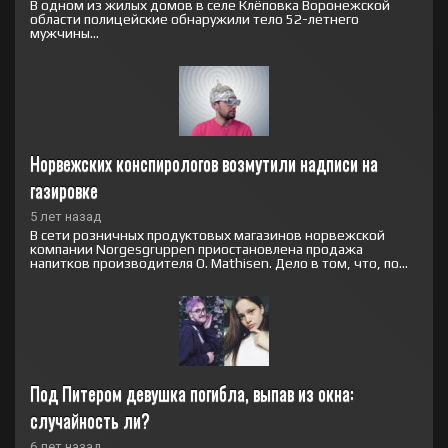
В одном из жилых домов в селе Клёповка Воронежской
области полицейские обнаружили тело 52-летнего
мужчины...
Норвежских конспирологов возмутили надписи на 
газировке
5 лет назад
В сети розничных продуктовых магазинов норвежской
компании Norgesgruppen приостановлена продажа
напитков производителя O. Mathisen. Дело в том, что, по...
Под Питером девушка погибла, выпав из окна: 
случайность ли?
6 лет назад